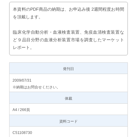
本資料のPDF商品の納期は、お申込み後 2週間程度お時間
を頂戴します。
臨床化学自動分析・血液検査装置、免疫血清検査装置な
ど９品目分野の血液分析装置市場を調査したマーケット
レポート。
発刊日
2009/07/31
※納期はお問合せください。
体裁
A4 / 266頁
資料コード
C51108730