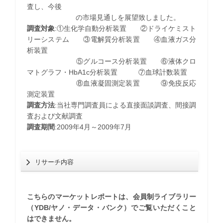
査し、今後
の市場見通しを展望致しました。
調査対象
:①生化学自動分析装置 ②ドライケミスト
リーシステム ③電解質分析装置 ④血液ガス分
析装置
⑤グルコース分析装置 ⑥液体クロ
マトグラフ・HbA1c分析装置 ⑦血球計数装置
⑧血液凝固測定装置 ⑨免疫反応
測定装置
調査方法
:当社専門調査員による直接面談調査、間接調
査および文献調査
調査期間
:2009年4月～2009年7月
リサーチ内容
こちらのマーケットレポートは、会員制ライブラリー
（YDB/ヤノ・データ・バンク）でご覧いただくこと
はできません。