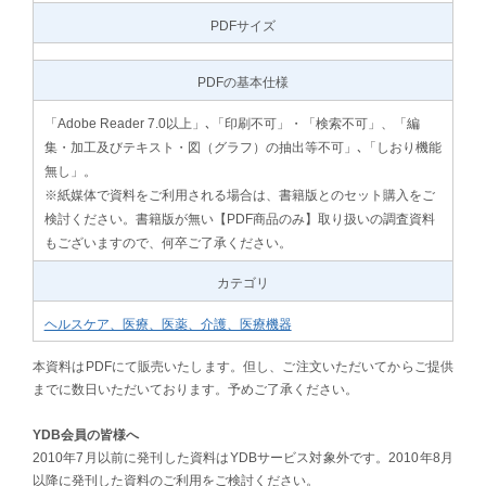
PDFサイズ
PDFの基本仕様
「Adobe Reader 7.0以上」､「印刷不可」・「検索不可」、「編
集・加工及びテキスト・図（グラフ）の抽出等不可」､「しおり機能
無し」。
※紙媒体で資料をご利用される場合は、書籍版とのセット購入をご
検討ください。書籍版が無い【PDF商品のみ】取り扱いの調査資料
もございますので、何卒ご了承ください。
カテゴリ
ヘルスケア、医療、医薬、介護、医療機器
本資料はPDFにて販売いたします。但し、ご注文いただいてからご提供
までに数日いただいております。予めご了承ください。
YDB会員の皆様へ
2010年7月以前に発刊した資料はYDBサービス対象外です。2010年8月
以降に発刊した資料のご利用をご検討ください。