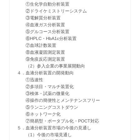
①生化学自動分析装置
②ドライケミストリーシステム
③電解質分析装置
④血液ガス分析装置
⑤グルコース分析装置
⑥HPLC・HbA1c分析装置
⑦血球計数装置
⑧血液凝固測定装置
⑨免疫反応測定装置
（2）参入企業の事業展開動向
４．血液分析装置の開発動向
①迅速性
②多項目・マルチ装置化
③検体・試薬の微量化
④操作の簡便性とメンテナンスフリー
⑤ランニングコストダウン
⑥ネットワーク化
⑦簡易型・ポータブル化・POCT対応
５．血液分析装置市場の今後の見通し
（1）今後の市場見通し