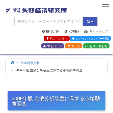
矢
野
経
済
研
究
ENGLISH
KOREA
サイトマップ
所
初めての方へ
ログイン・メンバー登録
マイページ
カート
お問い合わせ
市場調査資料
2009年版 血液分析装置に関する市場動向調査
2009年版 血液分析装置に関する市場動
向調査