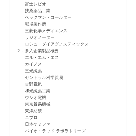
富士レビオ
扶桑薬品工業
ベックマン・コールター
堀場製作所
三菱化学メディエンス
ラジオメーター
ロシュ・ダイアグノスティックス
２．参入企業製品概要
エル・エム・エス
カイノス
三光純薬
セントラル科学貿易
古野電気
和光純薬工業
ウシオ電機
東京貿易機械
東洋紡績
ニプロ
日本ケミファ
バイオ・ラッド ラボラトリーズ