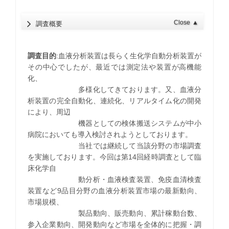
Close
▲
調査概要
調査目的
:血液分析装置は長らく生化学自動分析装置が
その中心でしたが、最近では測定法や装置が高機能
化、
多様化してきております。又、血液分
析装置の完全自動化、連続化、リアルタイム化の開発
により、周辺
機器としての検体搬送システムが中小
病院においても導入検討されようとしております。
当社では継続して当該分野の市場調査
を実施しております。今回は第14回経時調査として臨
床化学自
動分析・血液検査装置、免疫血清検査
装置など9品目分野の血液分析装置市場の最新動向、
市場規模、
製品動向、販売動向、累計稼動台数、
参入企業動向、開発動向など市場を全体的に把握・調