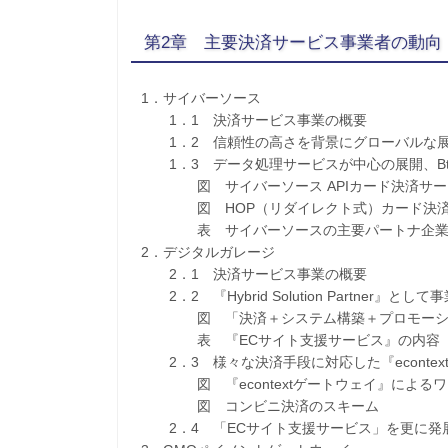
第2章 主要決済サービス事業者の動向
1．サイバーソース
1．1 決済サービス事業の概要
1．2 信頼性の高さを背景にグローバルな
1．3 データ処理サービスが中心の展開、Bt
図 サイバーソース APIカード決済サー
図 HOP（リダイレクト式）カード決済
表 サイバーソースの主要パートナ企
2．デジタルガレージ
2．1 決済サービス事業の概要
2．2 『Hybrid Solution Partner』とし
図 「決済＋システム構築＋プロモーショ
表 『ECサイト支援サービス』の内容
2．3 様々な決済手段に対応した『econte
図 『econtextゲートウェイ』によるワ
図 コンビニ決済のスキーム
2．4 「ECサイト支援サービス」を更に発