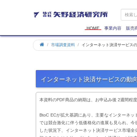
矢
野
経
済
HOME
事業内容
販売
研
究
市場調査資料
インターネット決済サービス
所
インターネット決済サービスの動
本資料のPDF商品の納期は、お申込み後 2週間程
BtoC ECが拡大基調にあり、主要なインター
では競合激化に伴う低価格化の進展も見られ、今
した状況下、インターネット決済サービス市場全