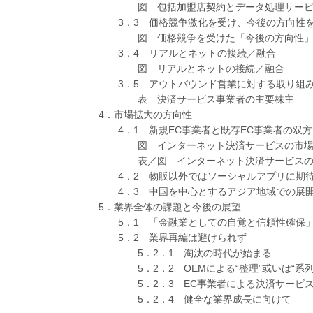
図 包括加盟店契約とデータ処理サービ
3．3 価格競争激化を受け、今後の方向性
図 価格競争を受けた「今後の方向性
3．4 リアルとネットの接続／融合
図 リアルとネットの接続／融合
3．5 アウトバウンド営業に対する取り組
表 決済サービス事業者の主要株主
4．市場拡大の方向性
4．1 新規EC事業者と既存EC事業者の双方
図 インターネット決済サービスの市場
表／図 インターネット決済サービスの市
4．2 物販以外ではソーシャルアプリに期待、
4．3 中国を中心とするアジア地域での展
5．業界全体の課題と今後の展望
5．1 「金融業としての自覚と信頼性確保」
5．2 業界再編は避けられず
5．2．1 淘汰の時代が始まる
5．2．2 OEMによる“整理”或いは“系列
5．2．3 EC事業者による決済サービス
5．2．4 健全な業界成長に向けて