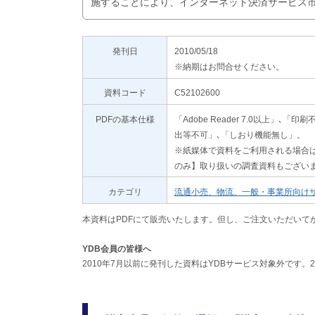
施することにより、インターネット決済サービス
発刊日
2010/05/18
※納期はお問合せください。
資料コード
C52102600
PDFの基本仕様
「Adobe Reader 7.0以上
出等不可」､「しおり機能無し」。
※紙媒体で資料をご利用される場合は
のみ】取り扱いの調査資料もござい
カテゴリ
流通小売、物流、一般・事業所向け
本資料はPDFにて販売いたします。但し、ご注文いただいて
YDB会員の皆様へ
2010年7月以前に発刊した資料はYDBサービス対象外です。