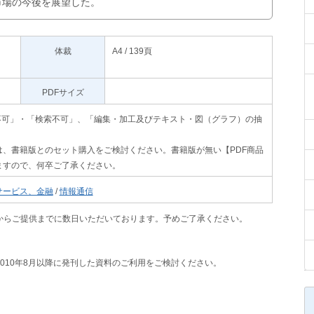
市場の今後を展望した。
体裁
A4 / 139頁
PDFサイズ
」､「印刷不可」・「検索不可」、「編集・加工及びテキスト・図（グラフ）の抽
、書籍版とのセット購入をご検討ください。書籍版が無い【PDF商品
ますので、何卒ご了承ください。
サービス、金融
/
情報通信
からご提供までに数日いただいております。予めご了承ください。
2010年8月以降に発刊した資料のご利用をご検討ください。