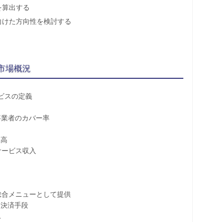
を算出する
向けた方向性を検討する
市場概況
ビスの定義
事業者のカバー率
高
ービス収入
合メニューとして提供
決済手段
ス