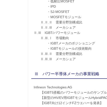
・低耐圧MOSFET
・IPD
・SJ-MOSFET
・MOSFETモジュール
Ⅱ.Ⅱ.Ⅱ 需要分野別構成比
Ⅱ.Ⅱ.Ⅲ メーカシェア
Ⅱ.Ⅲ IGBT/パワーモジュール
Ⅱ.Ⅲ.Ⅰ 市場動向
・IGBTメーカのポジショニング
・IGBTモジュールの技術動向
Ⅱ.Ⅲ.Ⅱ 需要分野別構成比
Ⅱ.Ⅲ.Ⅲ メーカシェア
Ⅲ パワー半導体メーカの事業戦略
Infineon Technologies AG
【IGBT5搭載のパワーモジュールのサンプ
【新型のHV/EV用IGBTモジュールHybridPAC
【IGBT向け12インチFZウエハーを発表】