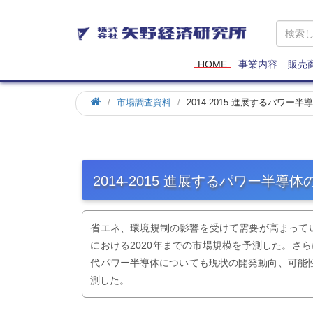
矢
野
経
済
HOME
事業内容
販売
研
究
市場調査資料
2014-2015 進展するパワ
所
2014-2015 進展するパワー半
省エネ、環境規制の影響を受けて需要が高まって
における2020年までの市場規模を予測した。さら
代パワー半導体についても現状の開発動向、可能性
測した。