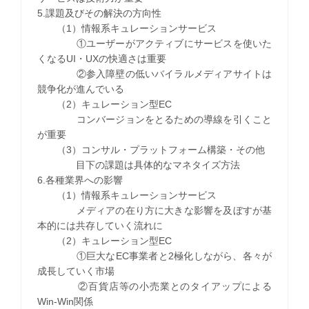
5.課題及びその解決の方向性
（1）情報系キュレーションサービス
①ユーザーがアクティブにサービスを使いた
くなるUI・UXの快適さは重要
②参入障壁の低いバイラルメディアサイトは
競争化が進んでいる
（2）キュレーション型EC
コンバージョンをとるための導線を引くこと
が重要
（3）コンサル・プラットフォーム構築・その他
目下の課題は具体的なマネタイズ方法
6.各種業界への影響
（1）情報系キュレーションサービス
メディアの在り方に大きな影響を及ぼすが基
本的には共存していく流れに
（2）キュレーション型EC
①巨大なEC事業者と2極化しながら、各々が
成長していく市場
②百貨店等の小売業とのタイアップによる
Win-Win関係