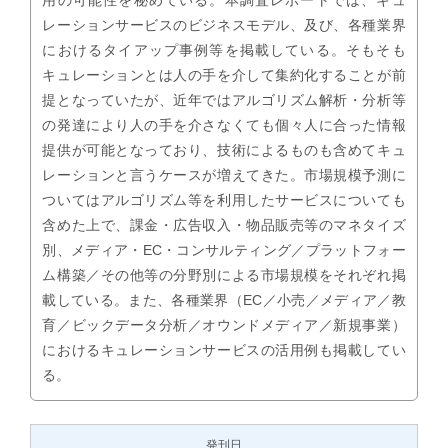
用の可能性を秘めている。本調査レポートでは、キュ
レーションサービスのビジネスモデル、及び、各種業界
におけるタイアップ事例等を掲載している。そもそも
キュレーションとは人の手を介して集約化することが前
提となっていたが、近年ではアルゴリズム解析・分析等
の発達により人の手を介さなくても個々人に合った情報
提供が可能となっており、技術によるものも含めてキュ
レーションと言うケースが増えてきた。市場規模予測に
ついてはアルゴリズム等を利用したサービスについても
含めた上で、課金・広告収入・物品販売等のマネタイズ
別、メディア・EC・コンサルティング／プラットフォー
ム構築／その他等の分野別による市場規模をそれぞれ掲
載している。また、各種業界（EC／小売／メディア／教
育／ビックデータ分析／オウンドメディア／新規事業）
におけるキュレーションサービスの活用例も掲載してい
る。
発刊日