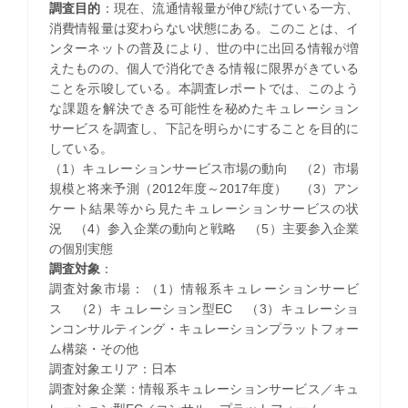
調査目的
：現在、流通情報量が伸び続けている一方、
消費情報量は変わらない状態にある。このことは、イ
ンターネットの普及により、世の中に出回る情報が増
えたものの、個人で消化できる情報に限界がきている
ことを示唆している。本調査レポートでは、このよう
な課題を解決できる可能性を秘めたキュレーション
サービスを調査し、下記を明らかにすることを目的に
している。
（1）キュレーションサービス市場の動向 （2）市場
規模と将来予測（2012年度～2017年度） （3）アン
ケート結果等から見たキュレーションサービスの状
況 （4）参入企業の動向と戦略 （5）主要参入企業
の個別実態
調査対象
：
調査対象市場：（1）情報系キュレーションサービ
ス （2）キュレーション型EC （3）キュレーショ
ンコンサルティング・キュレーションプラットフォー
ム構築・その他
調査対象エリア：日本
調査対象企業：情報系キュレーションサービス／キュ