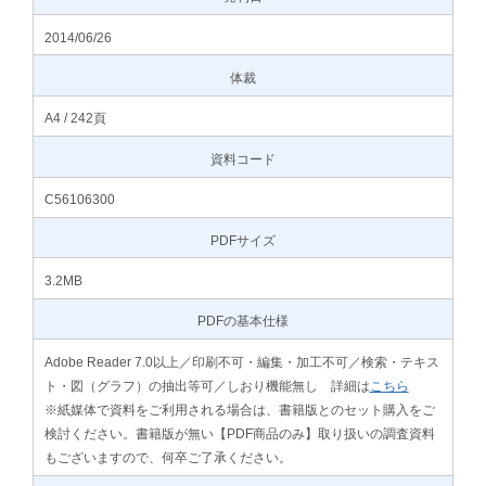
2014/06/26
体裁
A4 / 242頁
資料コード
C56106300
PDFサイズ
3.2MB
PDFの基本仕様
Adobe Reader 7.0以上／印刷不可・編集・加工不可／検索・テキス
ト・図（グラフ）の抽出等可／しおり機能無し 詳細は
こちら
※紙媒体で資料をご利用される場合は、書籍版とのセット購入をご
検討ください。書籍版が無い【PDF商品のみ】取り扱いの調査資料
もございますので、何卒ご了承ください。