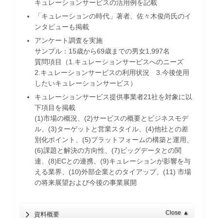
キュレーションサービスの活用例を記載
「キュレーションの時代」著者、佐々木俊尚氏のイ
ンタビューも掲載
アンケート調査を実施
サンプル：15歳から69歳までの男女1,997名
質問項目（1.キュレーションサービスへのニーズ
2.キュレーションサービスの利用状況 3.今後使用
したいキュレーションサービス）
キュレーションサービス提供事業者21社を対象に以
下項目を掲載
(1)市場の概況、(2)サービスの概要とビジネスモデ
ル、(3)ターゲットと営業スタイル、(4)他社との差
別化ポイント、(5)プラットフォームの構築と運用、
(6)課題と解決の方向性、(7)ビッグデータとの関
連、(8)ECとの連携、(9)キュレーションが影響を与
える業界、(10)外部企業とのタイアップ、(11) 市場
の将来展望および今後の事業展開
Close
▲
資料概要