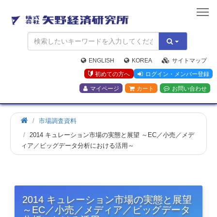
矢
野
経
済
研
究
ENGLISH
KOREA
サイトマップ
所
初めての方へ
ログイン・メンバー登録
マイページ
カート
お問い合わせ
市場調査資料
2014 キュレーション市場の実態と展望 ～EC／小売／メデ
ィア／ビッグデータ分析における活用～
2014 キュレーション市場の実態と展望
～EC／小売／メディア／ビッグデータ