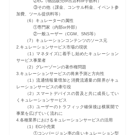
②EC（物品販売or出店料or手数料）
③その他（課金、コンサル料金、イベント参
加費、ツール提供料等）
（6）キュレーターの属性
①専門家（内部or外部）
②一般ユーザー（CGM、SNS等）
（7）キュレーションコンテンツのソース元
2.キュレーションサービス市場の現状
（1）マネタイズに着手し始めたキュレーション
サービス事業者
（2）グレーゾーンの著作権問題
3.キュレーションサービスの将来予測と方向性
（1）流通情報量増加と消費流通量の限界がキュ
レーションサービスの牽引役
（2）スマートデバイスの普及と共に成長してい
くキュレーションサービス
（3）ユーザーのトラフィック確保後は横展開で
事業を広げていく流れに
4.各種業界におけるキュレーションサービスの活用
（1）EC/小売業
①コンバージョン率の良いキュレーション型