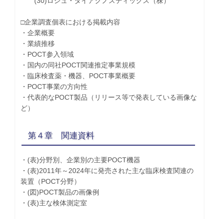
(30)ロシュ・ダイアグノスティックス（株）
□企業調査個表における掲載内容
・企業概要
・業績推移
・POCT参入領域
・国内の同社POCT関連推定事業規模
・臨床検査薬・機器、POCT事業概要
・POCT事業の方向性
・代表的なPOCT製品（リリース等で発表している画像な
ど）
第４章 関連資料
・(表)分野別、企業別の主要POCT機器
・(表)2011年～2024年に発売された主な臨床検査関連の
装置（POCT分野）
・(図)POCT製品の画像例
・(表)主な検体測定室