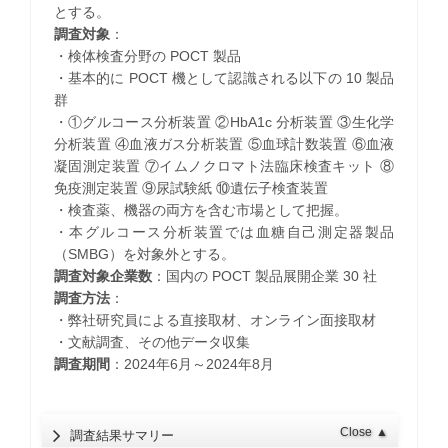
とする。
調査対象
：
・検体検査分野の POCT 製品
・基本的に POCT 機として認識される以下の 10 製品
群
・①グルコース分析装置 ②HbA1c 分析装置 ③生化学
分析装置 ④血液ガス分析装置 ⑤血球計数装置 ⑥血液
凝固測定装置 ⑦イムノクロマト法臨床検査キット ⑧
免疫測定装置 ⑨尿試験紙 ⑩遺伝子検査装置
・検査薬、機器の両方を含む市場として把握。
・本グルコース分析装置では血糖自己測定器製品
（SMBG）を対象外とする。
調査対象企業数
：国内の POCT 製品展開企業 30 社
調査方法
：
・弊社研究員による直接取材、オンライン面接取材
・文献調査、その他データ収集
調査期間
：2024年6月～2024年8月
Close
▲
調査結果サマリー