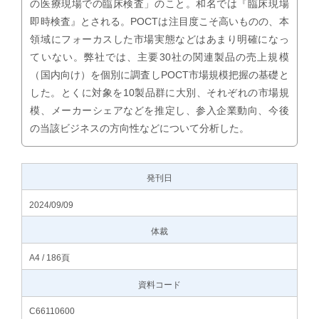
の医療現場での臨床検査」のこと。和名では『臨床現場
即時検査』とされる。POCTは注目度こそ高いものの、本
領域にフォーカスした市場実態などはあまり明確になっ
ていない。弊社では、主要30社の関連製品の売上規模
（国内向け）を個別に調査しPOCT市場規模把握の基礎と
した。とくに対象を10製品群に大別、それぞれの市場規
模、メーカーシェアなどを推定し、参入企業動向、今後
の当該ビジネスの方向性などについて分析した。
発刊日
2024/09/09
体裁
A4 / 186頁
資料コード
C66110600