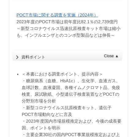
POCT市場に関する調査を実施（2024年）
2023年度のPOCT市場は前年度比82.1％の2,739億円
​～新型コロナウイルス迅速抗原検査キット市場は縮小
も、インフルエンザとのコンボ型製品などは伸長～
Close
▲
資料ポイント
＜本書における調査ポイント、提示内容＞
・糖尿病系（血糖、HbA1c）、生化学、血液ガス、
血球計数、血液凝固、各種イムノクロマト品、免疫
検査、尿試験紙、小型遺伝子検査装置などPOCTの
分野別市場を分析
・新型コロナウイルス抗原検査キット、遺伝子
POCT市場動向などに言及
・2023年度国内市場規模推定および、今後の成長要
因、ポイントを明示
・主要企業30社の国内POCT事業規模推定および上