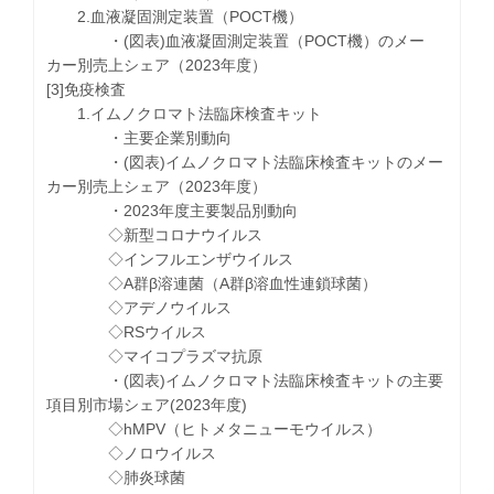
2.血液凝固測定装置（POCT機）
・(図表)血液凝固測定装置（POCT機）のメー
カー別売上シェア（2023年度）
[3]免疫検査
1.イムノクロマト法臨床検査キット
・主要企業別動向
・(図表)イムノクロマト法臨床検査キットのメー
カー別売上シェア（2023年度）
・2023年度主要製品別動向
◇新型コロナウイルス
◇インフルエンザウイルス
◇A群β溶連菌（A群β溶血性連鎖球菌）
◇アデノウイルス
◇RSウイルス
◇マイコプラズマ抗原
・(図表)イムノクロマト法臨床検査キットの主要
項目別市場シェア(2023年度)
◇hMPV（ヒトメタニューモウイルス）
◇ノロウイルス
◇肺炎球菌