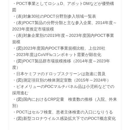
・POCT事業としてロシュD、アボットDMなどが優勢構
図
・(表)対象30社のPOCT分野別参入領域一覧表
・(表)POCT製品の分野分類と主な参入企業、2014年度～
2023年度推定市場規模
・(表)対象企業別の2019年度～2023年度国内POCT事業
規模
・(図)2023年度国内POCT事業規模比較、上位20社
・2023年度はCoV/Fluコンボキット需要が顕在化
・(図)POCT製品群市場規模推移（2014年度～2023年
度）
・日本ケミファのドロップスクリーンは急速に普及
・(図)測定項目別の検体測定室数（2015年～2024年）
・ビオメリューのPOCマルチパネル品は小児科などでの
採用進む
・(図)国内におけるCRP定量 検査数の推移（入院、外来
別）
・POCTはセルフ検査、患者主体検査の入口になりうる
・(図)新型コロナウイルス感染拡大下でのPOCT概念変化