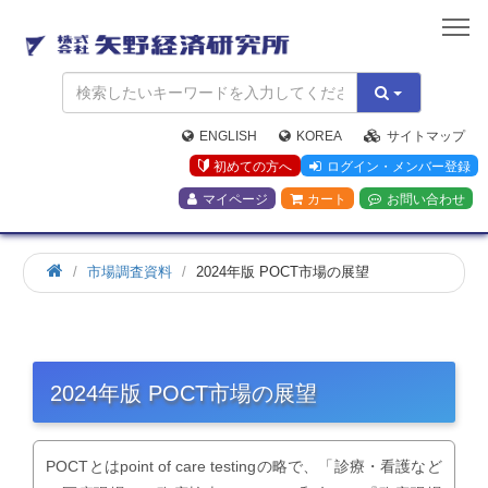
矢
野
経
済
研
究
ENGLISH
KOREA
サイトマップ
所
初めての方へ
ログイン・メンバー登録
マイページ
カート
お問い合わせ
市場調査資料
2024年版 POCT市場の展望
2024年版 POCT市場の展望
POCTとはpoint of care testingの略で、「診療・看護など