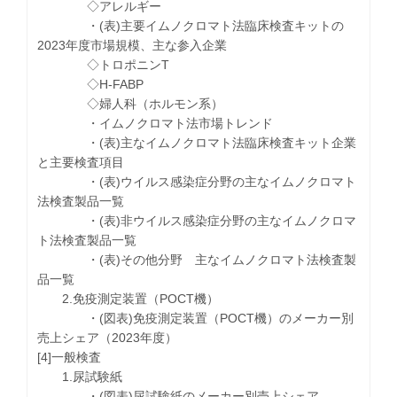
◇アレルギー
・(表)主要イムノクロマト法臨床検査キットの
2023年度市場規模、主な参入企業
◇トロポニンT
◇H-FABP
◇婦人科（ホルモン系）
・イムノクロマト法市場トレンド
・(表)主なイムノクロマト法臨床検査キット企業
と主要検査項目
・(表)ウイルス感染症分野の主なイムノクロマト
法検査製品一覧
・(表)非ウイルス感染症分野の主なイムノクロマ
ト法検査製品一覧
・(表)その他分野 主なイムノクロマト法検査製
品一覧
2.免疫測定装置（POCT機）
・(図表)免疫測定装置（POCT機）のメーカー別
売上シェア（2023年度）
[4]一般検査
1.尿試験紙
・(図表)尿試験紙のメーカー別売上シェア