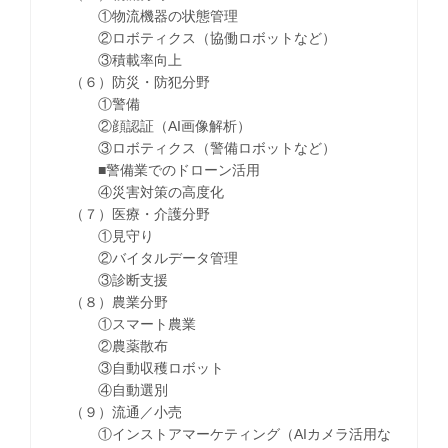
①物流機器の状態管理
②ロボティクス（協働ロボットなど）
③積載率向上
（６）防災・防犯分野
①警備
②顔認証（AI画像解析）
③ロボティクス（警備ロボットなど）
■警備業でのドローン活用
④災害対策の高度化
（７）医療・介護分野
①見守り
②バイタルデータ管理
③診断支援
（８）農業分野
①スマート農業
②農薬散布
③自動収穫ロボット
④自動選別
（９）流通／小売
①インストアマーケティング（AIカメラ活用な