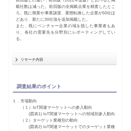
前回版との違い：前回版（2022年度版）と比べると掲
載社数は減った。前回版の全掲載企業を精査したとこ
ろ、既に廃業や事業譲渡、業態転換した企業が50社ほ
どあり、新たに30社強を追加掲載した。
また、既にベンチャー企業の域を脱した事業者もあ
り、各社の需要先を分野別にレポーティングしてい
る。
リサーチ内容
調査結果のポイント
１．市場動向
（１）IoT関連マーケットへの参入動向
(図表1) IoT関連マーケットへの領域別参入動向
（２）ターゲット業種別の動向
(図表2) IoT関連マーケットでのターゲット業種