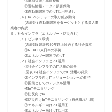
①車両状態／車両整備
②運転情報データ／損害保険
③自動車関連でのIoT活用見通し
（４）IoTベンチャーの取り組み動向
(図表34) 自動車関連をターゲットとする参入事
業者の内訳
５．社会インフラ（エネルギー・防災含む）
（１）ビジネス環境
(図表35) 建設後50年以上経過する社会資本
①NEXCO東日本の事例
②エネルギー関連でのIoT
（２）社会インフラとIoT活用
①社会インフラでのIT活用の背景
(図表36) 社会インフラでのIT活用の背景
②インフラ向けITソリューションへの期待
③国策としてのデジタル活用
④IoTモニタリング
⑤防災向けIoT
⑥防災向けIoTモニタリング（自然環境計測）
⑦エネルギー向けIoT活用①
⑧エネルギー向けIoT活用②