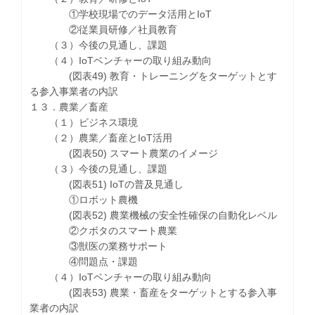
①学校現場でのデータ活用とIoT
②従業員研修／社員教育
（３）今後の見通し、課題
（４）IoTベンチャーの取り組み動向
(図表49) 教育・トレーニングをターゲットとす
る参入事業者の内訳
１３．農業／畜産
（１）ビジネス環境
（２）農業／畜産とIoT活用
(図表50) スマート農業のイメージ
（３）今後の見通し、課題
(図表51) IoTの普及見通し
①ロボット農機
(図表52) 農業機械の安全性確保の自動化レベル
②クボタのスマート農業
③獣医の業務サポート
④問題点・課題
（４）IoTベンチャーの取り組み動向
(図表53) 農業・畜産をターゲットとする参入事
業者の内訳