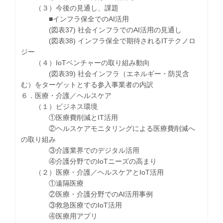
（３）今後の見通し、課題
■インフラ保全でのAI活用
(図表37) 社会インフラでのAI活用の見通し
(図表38) インフラ保全で期待されるITテクノロ
ジー
（４）IoTベンチャーの取り組み動向
(図表39) 社会インフラ（エネルギー・防災含
む）をターゲットとする参入事業者の内訳
６．医療・介護／ヘルスケア
（１）ビジネス環境
①医療費削減とIT活用
②ヘルスケアモニタリングによる医療費削減へ
の取り組み
③介護業界でのデジタル活用
④介護分野でのIoTニーズの高まり
（２）医療・介護／ヘルスケアとIoT活用
①遠隔医療
②医療・介護分野でのAI活用事例
③救急医療でのIoT活用
④医療用アプリ