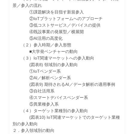
景／参入の流れ
①課題解決を目指す新規参入
②IoTプラットフォームへのアプローチ
③低コストサービス／デバイスの提供
④既設事業の発展型／横展開
⑤AI活用の高度化
（２）参入時期／参入形態
■大学発ベンチャーの動向
（３）IoT関連マーケットへの参入動向
(図表8) 領域別の参入動向
①IoTベンダー系
②AI／解析ベンダー系
(図表9) 期待されるAI／データ解析の適用事例
③自社活用系
④スマートデバイスベンダー系
⑤異業種参入系
（４）ターゲット業種別の参入動向
(図表10) IoT関連マーケットでのターゲット業種
別の参入動向
２．参入領域別の動向