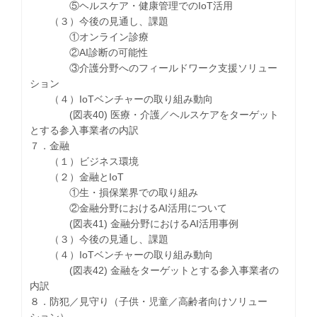
⑤ヘルスケア・健康管理でのIoT活用
（３）今後の見通し、課題
①オンライン診療
②AI診断の可能性
③介護分野へのフィールドワーク支援ソリュー
ション
（４）IoTベンチャーの取り組み動向
(図表40) 医療・介護／ヘルスケアをターゲット
とする参入事業者の内訳
７．金融
（１）ビジネス環境
（２）金融とIoT
①生・損保業界での取り組み
②金融分野におけるAI活用について
(図表41) 金融分野におけるAI活用事例
（３）今後の見通し、課題
（４）IoTベンチャーの取り組み動向
(図表42) 金融をターゲットとする参入事業者の
内訳
８．防犯／見守り（子供・児童／高齢者向けソリュー
ション）