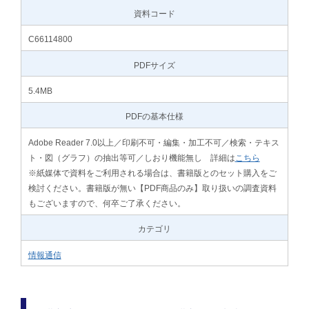
資料コード
C66114800
PDFサイズ
5.4MB
PDFの基本仕様
Adobe Reader 7.0以上／印刷不可・編集・加工不可／検索・テキス
ト・図（グラフ）の抽出等可／しおり機能無し 詳細は
こちら
※紙媒体で資料をご利用される場合は、書籍版とのセット購入をご
検討ください。書籍版が無い【PDF商品のみ】取り扱いの調査資料
もございますので、何卒ご了承ください。
カテゴリ
情報通信