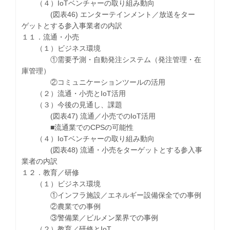
（４）IoTベンチャーの取り組み動向
(図表46) エンターテインメント／放送をター
ゲットとする参入事業者の内訳
１１．流通・小売
（１）ビジネス環境
①需要予測・自動発注システム（発注管理・在
庫管理）
②コミュニケーションツールの活用
（２）流通・小売とIoT活用
（３）今後の見通し、課題
(図表47) 流通／小売でのIoT活用
■流通業でのCPSの可能性
（４）IoTベンチャーの取り組み動向
(図表48) 流通・小売をターゲットとする参入事
業者の内訳
１２．教育／研修
（１）ビジネス環境
①インフラ施設／エネルギー設備保全での事例
②農業での事例
③警備業／ビルメン業界での事例
（２）教育／研修とIoT