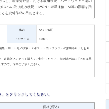
カスし、産業分野別における取組状況、ハードウェア市場の
入と6Ｇへの取り組み状況・IWON・衛星通信・AI等の影響を踏
ることを資料作成の目的とする。
体裁
A4 / 326頁
PDFサイズ
8.8MB
印刷不可・編集・加工不可／検索・テキスト・図（グラフ）の抽出等可／しおり
、書籍版とのセット購入をご検討ください。書籍版が無い【PDF商品
ますので、何卒ご了承ください。
み」をクリックしてください。
価格(税込)