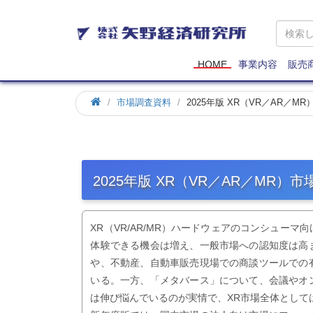
矢
野
経
済
HOME
事業内容
販売
研
究
市場調査資料
2025年版 XR（VR／AR／M
所
2025年版 XR（VR／AR／MR）
XR（VR/AR/MR）ハードウェアのコンシュー
体験できる機会は増え、一般市場への認知度は高
や、不動産、自動車販売現場での商談ツールでの
いる。一方、「メタバース」について、会議やオ
は伸び悩んでいるのが実情で、XR市場全体として