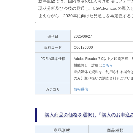
新年度版では、国内市場の法人向け市場にフォー
現状分析及び今後の見通し、5GAdvancedの導
まえながら、2030年に向けた見通しを再定義す
発刊日
2025/06/27
資料コード
C66126000
PDFの基本仕様
Adobe Reader 7.0以上／
機能無し 詳細は
こちら
※紙媒体で資料をご利用される場合は
のみ】取り扱いの調査資料もござい
カテゴリ
情報通信
購入商品の価格を選択し「購入のお申込
商品形態
商品種類