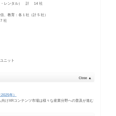
・レンタル） 計 14 社
、教育：各１社（計 5 社）
7 社
融ユニット
Close
▲
2025年）
人向けXRコンテンツ市場は様々な産業分野への普及が進む