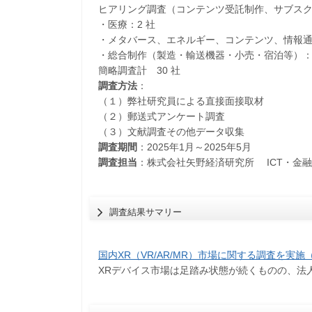
ヒアリング調査（コンテンツ受託制作、サブスク
・医療：2 社
・メタバース、エネルギー、コンテンツ、情報通信
・総合制作（製造・輸送機器・小売・宿泊等）：
簡略調査計 30 社
調査方法
：
（１）弊社研究員による直接面接取材
（２）郵送式アンケート調査
（３）文献調査その他データ収集
調査期間
：2025年1月～2025年5月
調査担当
：株式会社矢野経済研究所 ICT・金
調査結果サマリー
国内XR（VR/AR/MR）市場に関する調査を実施（
XRデバイス市場は足踏み状態が続くものの、法