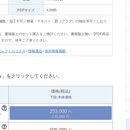
PDFサイズ
4.6MB
印刷不可・編集・加工不可／検索・テキスト・図（グラフ）の抽出等可／しおり
、書籍版とのセット購入をご検討ください。書籍版が無い【PDF商品
ますので、何卒ご了承ください。
エレクトロニクス
/
情報通信
/
海外情報掲載
み」をクリックしてください。
価格(税込)
下段:本体価格
253,000
230,000
506,000