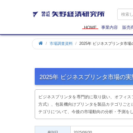
矢
野
経
済
HOME
事業内容
販売
研
究
市場調査資料
2025年 ビジネスプリンタ市
所
2025年 ビジネスプリンタ市場の
ビジネスプリンタを専門的に取り扱い、オフィス
方式）、包装機向けプリンタを製品カテゴリごと
テゴリについて、今後の市場動向の分析・予測を
発刊日
2025/06/30