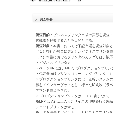
調査概要
調査目的
：ビジネスプリンタ市場の実態を調査
営戦略を把握することを目的とする。
調査対象
：本書においては下記市場を調査対象
（１）弊社が独自に選定したビジネスプリンタ市場
（２）本書におけるプリンタのカテゴリは、以
＜ビジネスプリンタ＞
・ページ中-低速、MFP、プロダクションプリン
・包装機向けプリンタ（マーキングプリンタ）
※プロダクションプリンタには、基幹システム
界をメインターゲットとし、様々な印刷物（ラ
デマンド市場を含む。
※プロダクションプリンタは LFP に含まない。
※LFP は A2 以上の大判サイズの印刷を行
ジェットプリンタは含む。
※「調査結果のポイント」「1.ビジネスプリン