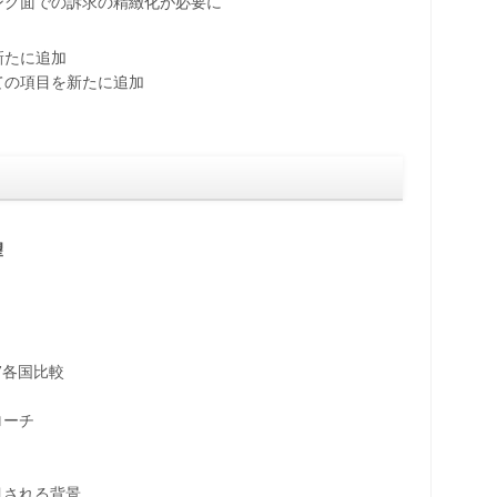
ング面での訴求の精緻化が必要に
新たに追加
ての項目を新たに追加
望
各国比較
）
ローチ
される背景