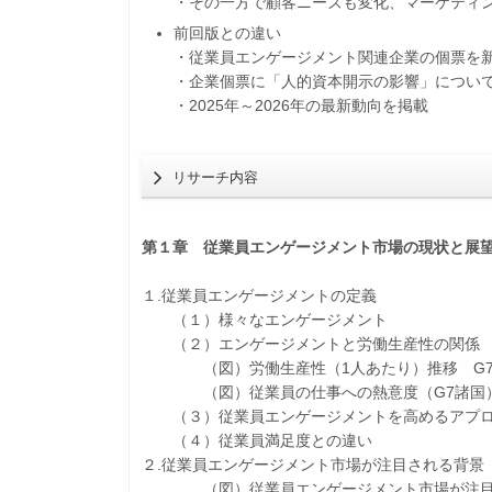
・その一方で顧客ニーズも変化、マーケティ
前回版との違い
・従業員エンゲージメント関連企業の個票を
・企業個票に「人的資本開示の影響」につい
・2025年～2026年の最新動向を掲載
リサーチ内容
第１章 従業員エンゲージメント市場の現状と展
１.従業員エンゲージメントの定義
（１）様々なエンゲージメント
（２）エンゲージメントと労働生産性の関係
（図）労働生産性（1人あたり）推移 G7
（図）従業員の仕事への熱意度（G7諸国
（３）従業員エンゲージメントを高めるアプ
（４）従業員満足度との違い
２.従業員エンゲージメント市場が注目される背景
（図）従業員エンゲージメント市場が注目