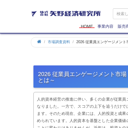
矢
野
経
済
HOME
事業内容
販売
研
究
市場調査資料
2026 従業員エンゲージメン
所
2026 従業員エンゲージメント市
とは～
人的資本経営の推進に伴い、多くの企業が従業員
なりました。一方で、スコアの上下を追うだけで
ます。そのため現在、企業には、人的投資と成果
められています。人的資本を基盤とした企業価値
ことに変わりはありませんが、近年は、投資との