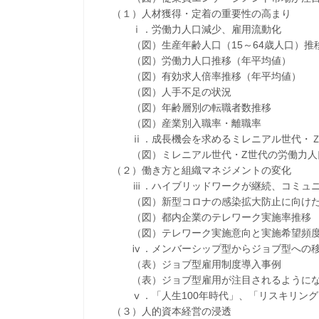
（１）人材獲得・定着の重要性の高まり
ⅰ．労働力人口減少、雇用流動化
（図）生産年齢人口（15～64歳人口）推
（図）労働力人口推移（年平均値）
（図）有効求人倍率推移（年平均値）
（図）人手不足の状況
（図）年齢層別の転職者数推移
（図）産業別入職率・離職率
ⅱ．成長機会を求めるミレニアル世代・Ｚ
（図）ミレニアル世代・Z世代の労働力人
（２）働き方と組織マネジメントの変化
ⅲ．ハイブリッドワークが継続、コミュニケ
（図）新型コロナの感染拡大防止に向けた 
（図）都内企業のテレワーク実施率推移
（図）テレワーク実施意向と実施希望頻
ⅳ．メンバーシップ型からジョブ型への
（表）ジョブ型雇用制度導入事例
（表）ジョブ型雇用が注目されるようにな
ⅴ．「人生100年時代」、「リスキリング」
（３）人的資本経営の浸透