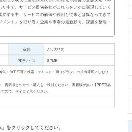
した中で、サービス提供各社がこれらをいかに実現していく
が進展する中、サービスの価値や役割も従来とは異なってきて
ジメント」を取り巻く企業や市場の最新動向、課題を整理・
体裁
A4 / 222頁
PDFサイズ
8.7MB
印刷不可・編集・加工不可／検索・テキスト・図（グラフ）の抽出等可／しおり
、書籍版とのセット購入をご検討ください。書籍版が無い【PDF商品
ますので、何卒ご了承ください。
み」をクリックしてください。