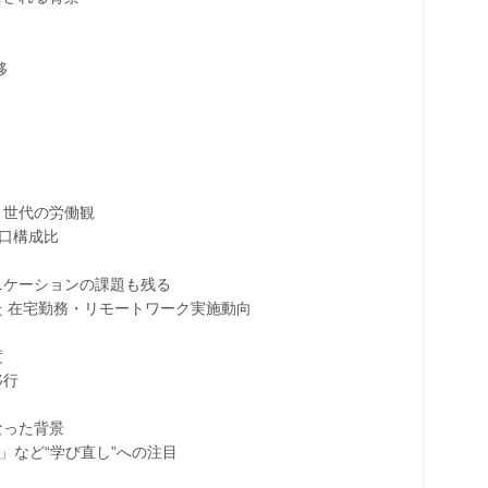
移
世代の労働観
口構成比
ーションの課題も残る
在宅勤務・リモートワーク実施動向
度
移行
った背景
など“学び直し”への注目