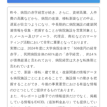
昨今、病院の赤字経営が続き、さらに、資材高騰、人件
費の高騰などから、病院の改築、移転新築などの中止、
遅延が目立つようになり、中長期的に病院施設の建築関
連情報を収集・把握することが病院施設を営業対象とし
たメーカー及びディーラ、代理店、商社などのマーケ
ティング活動において非常に重要となっております。
実際には、2024年度に大学病院全体で「508億円の経常
赤字」、民間病院全体の60％超の「赤字経営」、約14％
が債務超過と言われており、病院経営は大きな転換期と
言われています。
そこで、新築・移転・建て替え・改築関連の情報データ
を病院施設ごとにまとめることで、施設個々の動きを把
握することができ、今後の事業運営における有益な情報
のひとつとしてご提供するものであります。
また、今レポートは冊子での情報提供だけでなく、掲載
している情報をEXCEL（追加料金あり）でも提供してい