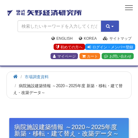
矢
野
経
済
研
究
ENGLISH
KOREA
サイトマップ
所
初めての方へ
ログイン・メンバー登録
マイページ
カート
お問い合わせ
市場調査資料
病院施設建築情報 ～2020～2025年度 新築・移転・建て替
え・改築データ～
病院施設建築情報 ～2020～2025年度
新築・移転・建て替え・改築データ～