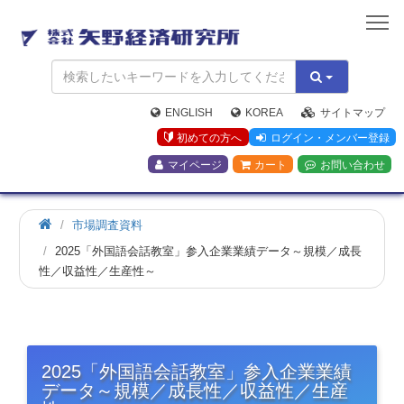
矢
野
経
済
研
究
ENGLISH
KOREA
サイトマップ
所
初めての方へ
ログイン・メンバー登録
マイページ
カート
お問い合わせ
市場調査資料
2025「外国語会話教室」参入企業業績データ～規模／成長
性／収益性／生産性～
2025「外国語会話教室」参入企業業績
データ～規模／成長性／収益性／生産