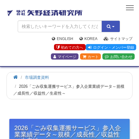
矢
野
経
済
研
究
ENGLISH
KOREA
サイトマップ
所
初めての方へ
ログイン・メンバー登録
マイページ
カート
お問い合わせ
市場調査資料
2026「ごみ収集運搬サービス」参入企業業績データ～規模
／成長性／収益性／生産性～
2026「ごみ収集運搬サービス」参入企
業業績データ～規模／成長性／収益性