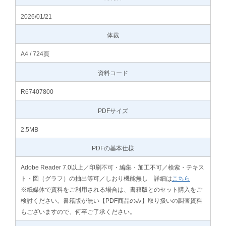
2026/01/21
体裁
A4 / 724頁
資料コード
R67407800
PDFサイズ
2.5MB
PDFの基本仕様
Adobe Reader 7.0以上／印刷不可・編集・加工不可／検索・テキス
ト・図（グラフ）の抽出等可／しおり機能無し 詳細は
こちら
※紙媒体で資料をご利用される場合は、書籍版とのセット購入をご
検討ください。書籍版が無い【PDF商品のみ】取り扱いの調査資料
もございますので、何卒ご了承ください。