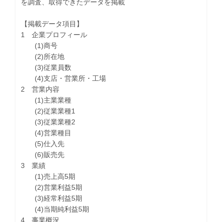
を調査、取得できたデータを掲載
【掲載データ項目】
1 企業プロフィール
(1)商号
(2)所在地
(3)従業員数
(4)支店・営業所・工場
2 営業内容
(1)主業業種
(2)従業業種1
(3)従業業種2
(4)営業種目
(5)仕入先
(6)販売先
3 業績
(1)売上高5期
(2)営業利益5期
(3)経常利益5期
(4)当期純利益5期
4 事業概況