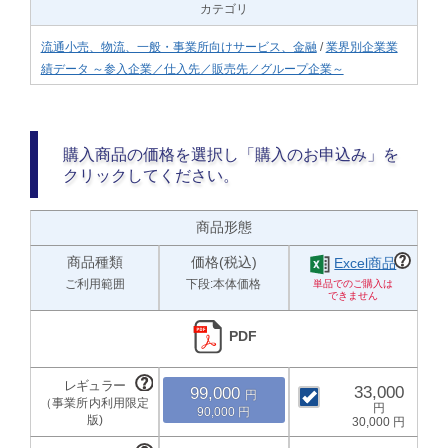
カテゴリ
流通小売、物流、一般・事業所向けサービス、金融
/
業界別企業業
績データ ～参入企業／仕入先／販売先／グループ企業～
購入商品の価格を選択し「購入のお申込み」を
クリックしてください。
商品形態
商品種類
価格(税込)
Excel商品
ご利用範囲
下段:本体価格
PDF
33,000
99,000
90,000
30,000