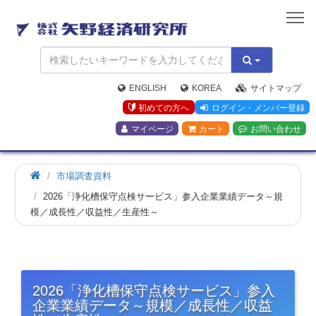
矢
野
経
済
研
究
ENGLISH
KOREA
サイトマップ
所
初めての方へ
ログイン・メンバー登録
マイページ
カート
お問い合わせ
市場調査資料
2026「浄化槽保守点検サービス」参入企業業績データ～規
模／成長性／収益性／生産性～
2026「浄化槽保守点検サービス」参入
企業業績データ～規模／成長性／収益