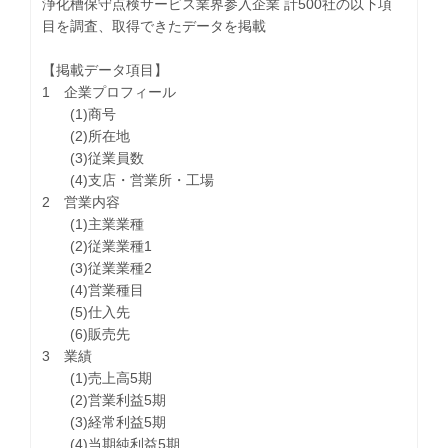
浄化槽保守点検サービス業界参入企業 計500社の以下項
目を調査、取得できたデータを掲載
【掲載データ項目】
1 企業プロフィール
(1)商号
(2)所在地
(3)従業員数
(4)支店・営業所・工場
2 営業内容
(1)主業業種
(2)従業業種1
(3)従業業種2
(4)営業種目
(5)仕入先
(6)販売先
3 業績
(1)売上高5期
(2)営業利益5期
(3)経常利益5期
(4)当期純利益5期