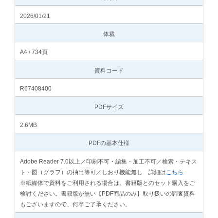
2026/01/21
体裁
A4 / 734頁
資料コード
R67408400
PDFサイズ
2.6MB
PDFの基本仕様
Adobe Reader 7.0以上／印刷不可・編集・加工不可／検索・テキス
ト・図（グラフ）の抽出等可／しおり機能無し 詳細は
こちら
※紙媒体で資料をご利用される場合は、書籍版とのセット購入をご
検討ください。書籍版が無い【PDF商品のみ】取り扱いの調査資料
もございますので、何卒ご了承ください。