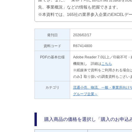
先、事業概況」などの情報も把握できます。
※本資料では、165社の業界参入企業のEXCEL
発刊日
2026/02/17
資料コード
R67414800
PDFの基本仕様
Adobe Reader 7.0以上／
機能無し 詳細は
こちら
※紙媒体で資料をご利用される場合は
のみ】取り扱いの調査資料もござい
カテゴリ
流通小売、物流、一般・事業所向け
グループ企業～
購入商品の価格を選択し「購入のお申込