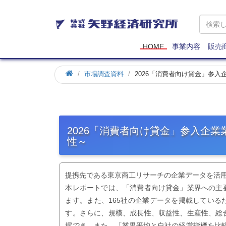
矢
野
経
済
HOME
事業内容
販売
研
究
市場調査資料
2026「消費者向け貸金」参
所
2026「消費者向け貸金」参入企
性～
提携先である東京商工リサーチの企業データを活
本レポートでは、「消費者向け貸金」業界への主
ます。また、165社の企業データを掲載してい
す。さらに、規模、成長性、収益性、生産性、総
握でき、また、「業界平均と自社の経営指標を比較