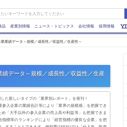
商品
産業別情報
ニュース・トピックス
会社情報
採用情報
入企業業績データ～規模／成長性／収益性／生産性～
業業績データ～規模／成長性／収益性／生産
用した新しいタイプの「業界別レポート」を発刊！
要参入企業の業績合計等により「業界の規模感」を把握でき
るため「大手以外の参入企業の売上高や利益等」も把握できま
合指標等のランキングにより「経営指標の優良な企業」を把
」することもできます。個別票(165社)では「仕入先、販売