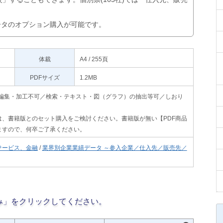
データのオプション購入が可能です。
体裁
A4 / 255頁
PDFサイズ
1.2MB
印刷不可・編集・加工不可／検索・テキスト・図（グラフ）の抽出等可／しおり
、書籍版とのセット購入をご検討ください。書籍版が無い【PDF商品
ますので、何卒ご了承ください。
サービス、金融
/
業界別企業業績データ ～参入企業／仕入先／販売先／
み」をクリックしてください。