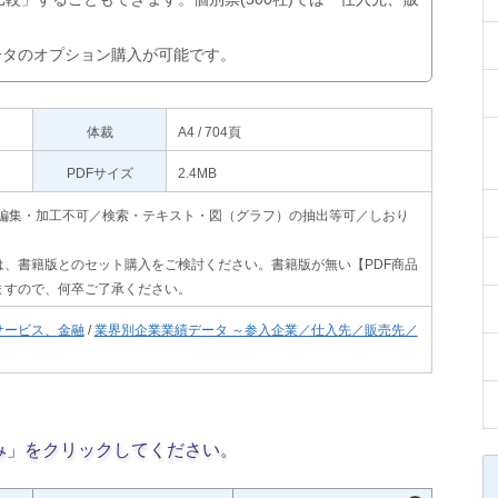
データのオプション購入が可能です。
体裁
A4 / 704頁
PDFサイズ
2.4MB
印刷不可・編集・加工不可／検索・テキスト・図（グラフ）の抽出等可／しおり
、書籍版とのセット購入をご検討ください。書籍版が無い【PDF商品
ますので、何卒ご了承ください。
サービス、金融
/
業界別企業業績データ ～参入企業／仕入先／販売先／
み」をクリックしてください。