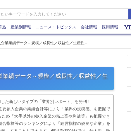
商品
産業別情報
ニュース・トピックス
会社情報
採用情報
参入企業業績データ～規模／成長性／収益性／生産性～
企業業績データ～規模／成長性／収益性／生
用した新しいタイプの「業界別レポート」を発刊！
主要参入企業の業績合計等により「業界の規模感」を把握で
いるため「大手以外の参入企業の売上高や利益等」も把握でき
総合指標等のランキングにより「経営指標の優良な企業」を
較」することもできます。個別票(500社)では「仕入先、販