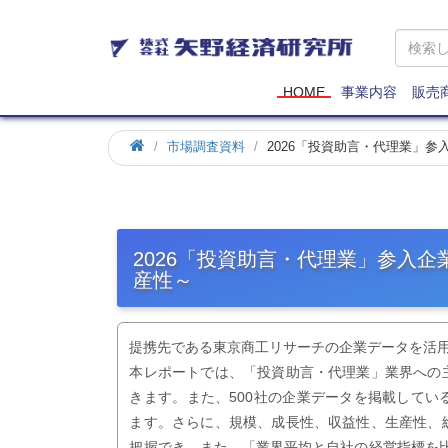
矢
野
経
済
HOME
事業内容
販売
研
究
市場調査資料
2026「投資助言・代理業」
所
2026「投資助言・代理業」参入
産性～
提携先である東京商工リサーチの企業データを活
本レポートでは、「投資助言・代理業」業界への
きます。また、500社の企業データを掲載して
ます。さらに、規模、成長性、収益性、生産性、
把握でき、また、「業界平均と自社の経営指標を比