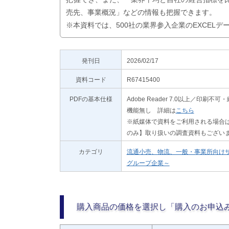
売先、事業概況」などの情報も把握できます。
※本資料では、500社の業界参入企業のEXCEL
発刊日
2026/02/17
資料コード
R67415400
PDFの基本仕様
Adobe Reader 7.0以上／
機能無し 詳細は
こちら
※紙媒体で資料をご利用される場合は
のみ】取り扱いの調査資料もござい
カテゴリ
流通小売、物流、一般・事業所向け
グループ企業～
購入商品の価格を選択し「購入のお申込