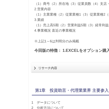
（1）商号（2）所在地（3）従業員数（4）支店
2.営業内容
（1）主業業種（2）従業業種1（3）従業業種2
3.業績
（1）売上高5期（2）営業利益5期（3）経常利益
4.事業概況 直近の事業概況
※上記1～6は判明分のみ掲載
今回版の特徴： 1.EXCELをオプション購
リサーチ内容
第1章 投資助言・代理業業界 主要参
1 データについて
2 分析方法について