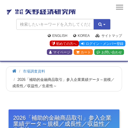
矢
野
経
済
研
究
ENGLISH
KOREA
サイトマップ
所
初めての方へ
ログイン・メンバー登録
マイページ
カート
お問い合わせ
市場調査資料
2026「補助的金融商品取引」参入企業業績データ～規模／
成長性／収益性／生産性～
2026「補助的金融商品取引」参入企業
業績データ～規模／成長性／収益性／