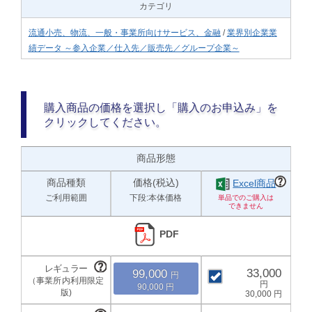
カテゴリ
流通小売、物流、一般・事業所向けサービス、金融
/
業界別企業業
績データ ～参入企業／仕入先／販売先／グループ企業～
購入商品の価格を選択し「購入のお申込み」を
クリックしてください。
商品形態
商品種類
価格(税込)
Excel商品
ご利用範囲
下段:本体価格
PDF
33,000
99,000
90,000
30,000