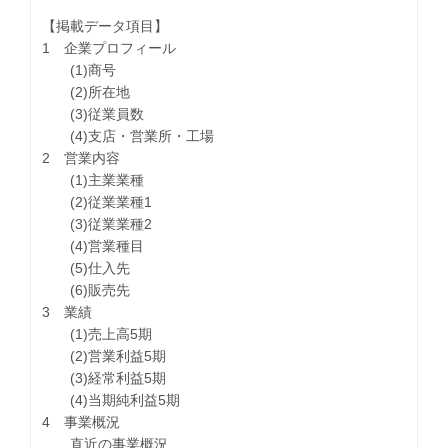
【掲載データ項目】
1 企業プロフィール
(1)商号
(2)所在地
(3)従業員数
(4)支店・営業所・工場
2 営業内容
(1)主業業種
(2)従業業種1
(3)従業業種2
(4)営業種目
(5)仕入先
(6)販売先
3 業績
(1)売上高5期
(2)営業利益5期
(3)経常利益5期
(4)当期純利益5期
4 事業概況
直近の事業概況