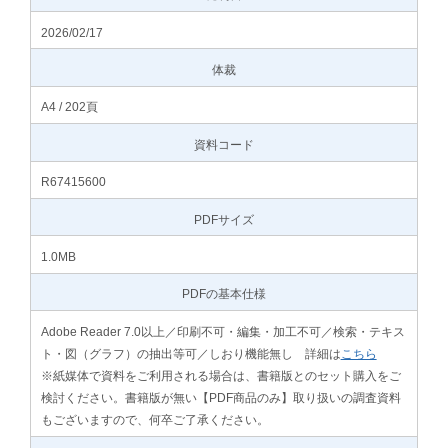
2026/02/17
体裁
A4 / 202頁
資料コード
R67415600
PDFサイズ
1.0MB
PDFの基本仕様
Adobe Reader 7.0以上／印刷不可・編集・加工不可／検索・テキス
ト・図（グラフ）の抽出等可／しおり機能無し 詳細は
こちら
※紙媒体で資料をご利用される場合は、書籍版とのセット購入をご
検討ください。書籍版が無い【PDF商品のみ】取り扱いの調査資料
もございますので、何卒ご了承ください。