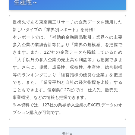
生産性～
提携先である東京商工リサーチの企業データを活用した
新しいタイプの「業界別レポート」を発刊！
本レポートでは、「補助的金融商品取引」業界への主要
参入企業の業績合計等により「業界の規模感」を把握で
きます。また、127社の企業データを掲載しているため
「大手以外の参入企業の売上高や利益等」も把握できま
す。さらに、規模、成長性、収益性、生産性、総合指標
等のランキングにより「経営指標の優良な企業」を把握
でき、また、「業界平均と自社の経営指標を比較」する
こともできます。個別票(127社)では「仕入先、販売先、
事業概況」などの情報も把握できます。
※本資料では、127社の業界参入企業のEXCELデータのオ
プション購入が可能です。
発刊日