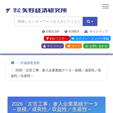
矢
野
経
済
研
究
ENGLISH
KOREA
サイトマップ
所
初めての方へ
ログイン・メンバー登録
マイページ
カート
お問い合わせ
市場調査資料
2026「左官工事」参入企業業績データ～規模／成長性／収
益性／生産性～
2026「左官工事」参入企業業績データ
～規模／成長性／収益性／生産性～