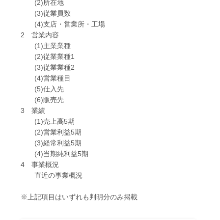
(2)所在地
(3)従業員数
(4)支店・営業所・工場
2 営業内容
(1)主業業種
(2)従業業種1
(3)従業業種2
(4)営業種目
(5)仕入先
(6)販売先
3 業績
(1)売上高5期
(2)営業利益5期
(3)経常利益5期
(4)当期純利益5期
4 事業概況
直近の事業概況
※上記項目はいずれも判明分のみ掲載