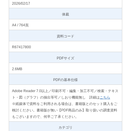
2026/02/17
体裁
A4 / 764頁
資料コード
R67417800
PDFサイズ
2.6MB
PDFの基本仕様
Adobe Reader 7.0以上／印刷不可・編集・加工不可／検索・テキス
ト・図（グラフ）の抽出等可／しおり機能無し 詳細は
こちら
※紙媒体で資料をご利用される場合は、書籍版とのセット購入をご
検討ください。書籍版が無い【PDF商品のみ】取り扱いの調査資料
もございますので、何卒ご了承ください。
カテゴリ