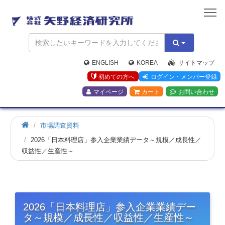
矢
野
経
済
研
究
ENGLISH
KOREA
サイトマップ
所
初めての方へ
ログイン・メンバー登録
マイページ
カート
お問い合わせ
市場調査資料
2026「日本料理店」参入企業業績データ～規模／成長性／
収益性／生産性～
2026「日本料理店」参入企業業績デー
タ～規模／成長性／収益性／生産性～