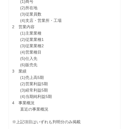
(1)商号
(2)所在地
(3)従業員数
(4)支店・営業所・工場
2 営業内容
(1)主業業種
(2)従業業種1
(3)従業業種2
(4)営業種目
(5)仕入先
(6)販売先
3 業績
(1)売上高5期
(2)営業利益5期
(3)経常利益5期
(4)当期純利益5期
4 事業概況
直近の事業概況
※上記項目はいずれも判明分のみ掲載