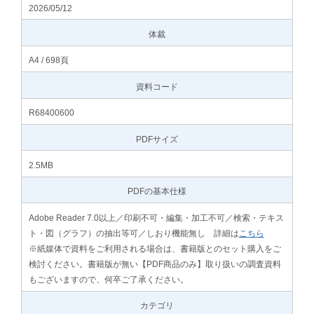
2026/05/12
体裁
A4 / 698頁
資料コード
R68400600
PDFサイズ
2.5MB
PDFの基本仕様
Adobe Reader 7.0以上／印刷不可・編集・加工不可／検索・テキス
ト・図（グラフ）の抽出等可／しおり機能無し 詳細は
こちら
※紙媒体で資料をご利用される場合は、書籍版とのセット購入をご
検討ください。書籍版が無い【PDF商品のみ】取り扱いの調査資料
もございますので、何卒ご了承ください。
カテゴリ