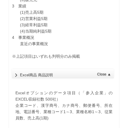
3 業績
(1)売上高5期
(2)営業利益5期
(3)経常利益5期
(4)当期純利益5期
4 事業概況
直近の事業概況
※上記項目はいずれも判明分のみ掲載
Close
▲
Excel商品 商品説明
Excelオプションのデータ項目（「参入企業」の
EXCEL収録社数 500社）
企業コード、漢字商号、カナ商号、郵便番号、所在
地、電話番号、業種コード1～3、業種名称1～3、従業
員数、売上高(1期)