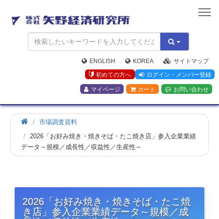
矢
野
経
済
研
究
ENGLISH
KOREA
サイトマップ
所
初めての方へ
ログイン・メンバー登録
マイページ
カート
お問い合わせ
市場調査資料
2026「お好み焼き・焼きそば・たこ焼き店」参入企業業績
データ～規模／成長性／収益性／生産性～
2026「お好み焼き・焼きそば・たこ焼
き店」参入企業業績データ～規模／成