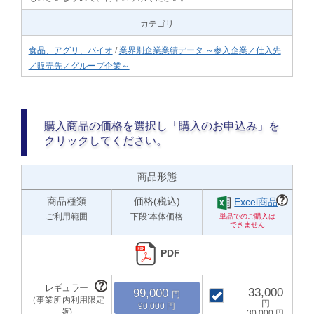
カテゴリ
食品、アグリ、バイオ
/
業界別企業業績データ ～参入企業／仕入先
／販売先／グループ企業～
購入商品の価格を選択し「購入のお申込み」を
クリックしてください。
商品形態
商品種類
価格(税込)
Excel商品
ご利用範囲
下段:本体価格
PDF
33,000
99,000
90,000
30,000