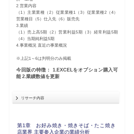
2.営業内容
（1）主業業種（2）従業業種1（3）従業業種2（4）
営業種目（5）仕入先（6）販売先
3.業績
（1）売上高5期（2）営業利益5期（3）経常利益5期
（4）当期純利益5期
4.事業概況 直近の事業概況
※上記1～6は判明分のみ掲載
今回版の特徴： 1.EXCELをオプション購入可
能 2.業績数値を更新
リサーチ内容
第1章 お好み焼き・焼きそば・たこ焼き
店業界 主要参入企業の業績分析