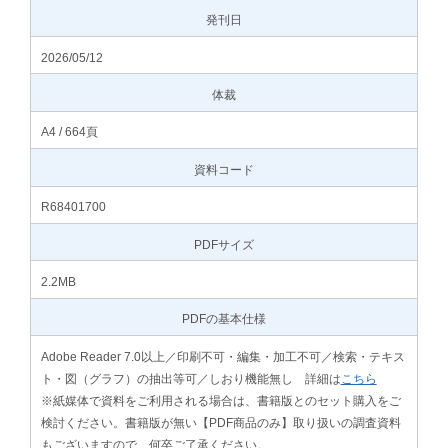
発刊日
2026/05/12
体裁
A4 / 664頁
資料コード
R68401700
PDFサイズ
2.2MB
PDFの基本仕様
Adobe Reader 7.0以上／印刷不可・編集・加工不可／検索・テキス
ト・図（グラフ）の抽出等可／しおり機能無し 詳細は
こちら
※紙媒体で資料をご利用される場合は、書籍版とのセット購入をご
検討ください。書籍版が無い【PDF商品のみ】取り扱いの調査資料
もございますので、何卒ご了承ください。