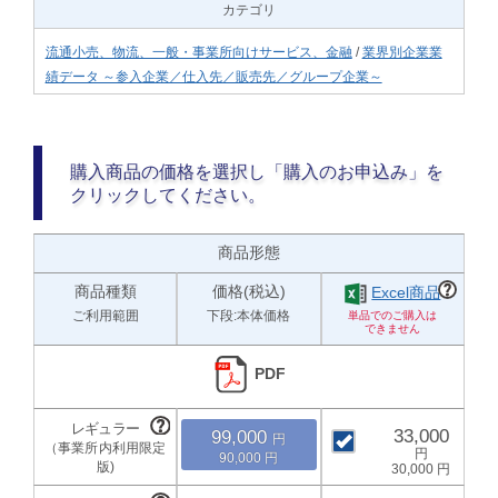
カテゴリ
流通小売、物流、一般・事業所向けサービス、金融
/
業界別企業業
績データ ～参入企業／仕入先／販売先／グループ企業～
購入商品の価格を選択し「購入のお申込み」を
クリックしてください。
商品形態
商品種類
価格(税込)
Excel商品
ご利用範囲
下段:本体価格
PDF
33,000
99,000
90,000
30,000