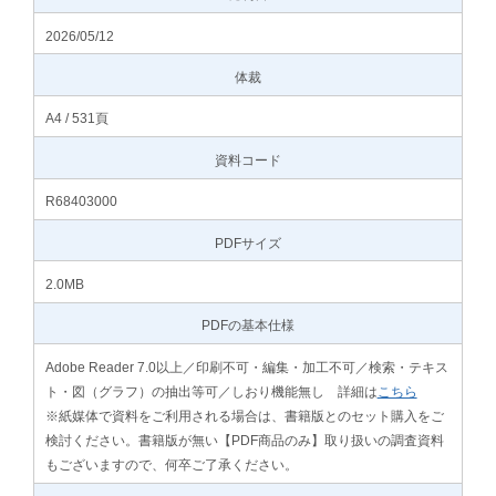
2026/05/12
体裁
A4 / 531頁
資料コード
R68403000
PDFサイズ
2.0MB
PDFの基本仕様
Adobe Reader 7.0以上／印刷不可・編集・加工不可／検索・テキス
ト・図（グラフ）の抽出等可／しおり機能無し 詳細は
こちら
※紙媒体で資料をご利用される場合は、書籍版とのセット購入をご
検討ください。書籍版が無い【PDF商品のみ】取り扱いの調査資料
もございますので、何卒ご了承ください。