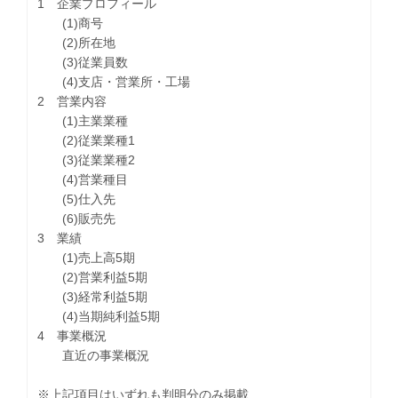
1 企業プロフィール
(1)商号
(2)所在地
(3)従業員数
(4)支店・営業所・工場
2 営業内容
(1)主業業種
(2)従業業種1
(3)従業業種2
(4)営業種目
(5)仕入先
(6)販売先
3 業績
(1)売上高5期
(2)営業利益5期
(3)経常利益5期
(4)当期純利益5期
4 事業概況
直近の事業概況
※上記項目はいずれも判明分のみ掲載