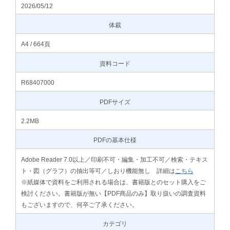
2026/05/12
体裁
A4 / 664頁
資料コード
R68407000
PDFサイズ
2.2MB
PDFの基本仕様
Adobe Reader 7.0以上／印刷不可・編集・加工不可／検索・テキス
ト・図（グラフ）の抽出等可／しおり機能無し 詳細は
こちら
※紙媒体で資料をご利用される場合は、書籍版とのセット購入をご
検討ください。書籍版が無い【PDF商品のみ】取り扱いの調査資料
もございますので、何卒ご了承ください。
カテゴリ