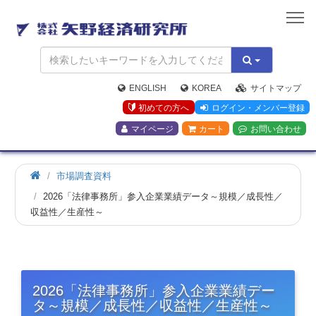
矢
野
経
済
研
究
ENGLISH
KOREA
サイトマップ
所
初めての方へ
ログイン・メンバー登録
マイページ
カート
お問い合わせ
市場調査資料
2026「法律事務所」参入企業業績データ～規模／成長性／
収益性／生産性～
2026「法律事務所」参入企業業績デー
タ～規模／成長性／収益性／生産性～