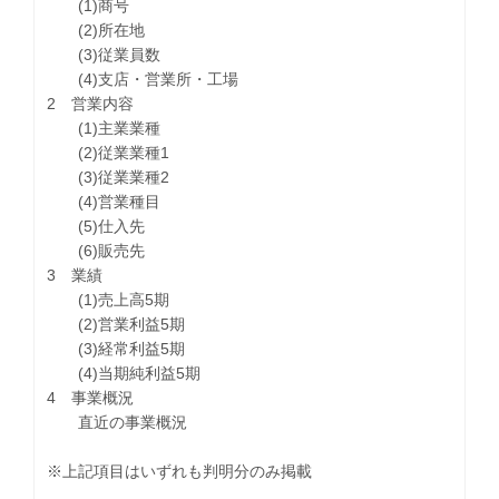
(1)商号
(2)所在地
(3)従業員数
(4)支店・営業所・工場
2 営業内容
(1)主業業種
(2)従業業種1
(3)従業業種2
(4)営業種目
(5)仕入先
(6)販売先
3 業績
(1)売上高5期
(2)営業利益5期
(3)経常利益5期
(4)当期純利益5期
4 事業概況
直近の事業概況
※上記項目はいずれも判明分のみ掲載