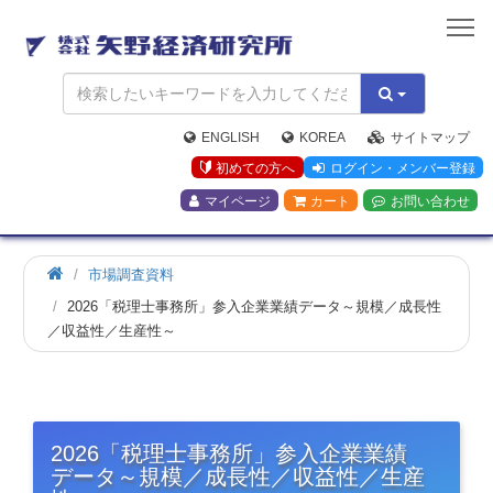
矢
野
経
済
研
究
ENGLISH
KOREA
サイトマップ
所
初めての方へ
ログイン・メンバー登録
マイページ
カート
お問い合わせ
市場調査資料
2026「税理士事務所」参入企業業績データ～規模／成長性
／収益性／生産性～
2026「税理士事務所」参入企業業績
データ～規模／成長性／収益性／生産