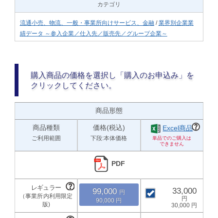
カテゴリ
流通小売、物流、一般・事業所向けサービス、金融
/
業界別企業業
績データ ～参入企業／仕入先／販売先／グループ企業～
購入商品の価格を選択し「購入のお申込み」を
クリックしてください。
商品形態
商品種類
価格(税込)
Excel商品
ご利用範囲
下段:本体価格
PDF
33,000
99,000
90,000
30,000