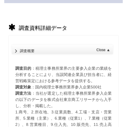
調査資料詳細データ
Close
▲
調査概要
調査目的
：税理士事務所業界の主要参入企業の業績を
分析することにより、当該関連企業及び担当者に、経
営戦略策定における参考データを提供する。
調査対象
：国内税理士事務所業界参入企業500社
調査方法
：当社が選定した税理士事務所業界参入企業
の以下のデータを株式会社東京商工リサーチから入手
し、分析・掲載した。
1.商号、2.所在地、3.従業員数、4.工場・支店・営業
所、5.業種（主業）、6.業種（従業1）、7.業種（従業
2）、8.営業種目、9.仕入先、10.販売先、11.売上高