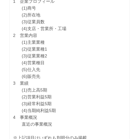
1 企業プロフィール
(1)商号
(2)所在地
(3)従業員数
(4)支店・営業所・工場
2 営業内容
(1)主業業種
(2)従業業種1
(3)従業業種2
(4)営業種目
(5)仕入先
(6)販売先
3 業績
(1)売上高5期
(2)営業利益5期
(3)経常利益5期
(4)当期純利益5期
4 事業概況
直近の事業概況
※上記項目はいずれも判明分のみ掲載