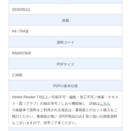
2026/05/12
体裁
A4 / 704頁
資料コード
R68407600
PDFサイズ
2.3MB
PDFの基本仕様
Adobe Reader 7.0以上／印刷不可・編集・加工不可／検索・テキス
ト・図（グラフ）の抽出等可／しおり機能無し 詳細は
こちら
※紙媒体で資料をご利用される場合は、書籍版とのセット購入をご
検討ください。書籍版が無い【PDF商品のみ】取り扱いの調査資料
もございますので、何卒ご了承ください。