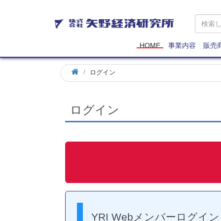
矢
野
経
済
HOME
事業内容
販売
研
究
ログイン
所
ログイン
YRI Webメンバーログイン