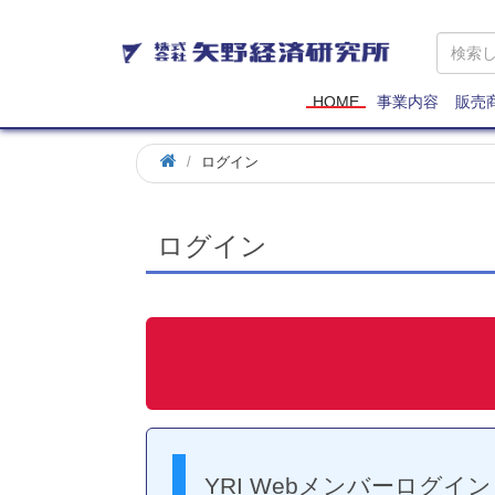
矢
野
経
済
HOME
事業内容
販売
研
究
ログイン
所
ログイン
YRI Webメンバーログイン