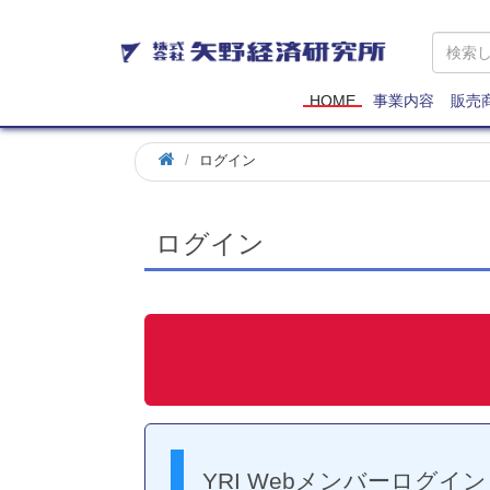
矢
野
経
済
HOME
事業内容
販売
研
究
ログイン
所
ログイン
YRI Webメンバーログイン