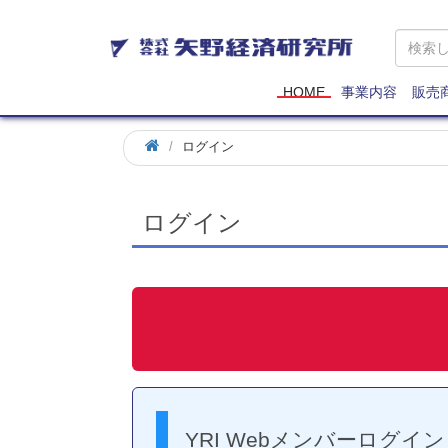
矢
野
経
済
HOME
事業内容
販売
研
究
ログイン
所
ログイン
YRI Webメンバーログイン