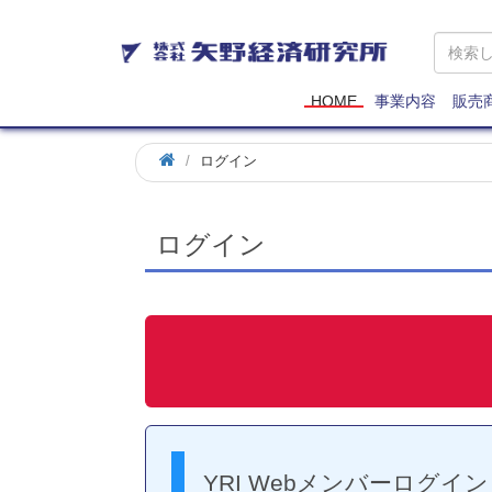
矢
野
経
済
HOME
事業内容
販売
研
究
ログイン
所
ログイン
YRI Webメンバーログイン