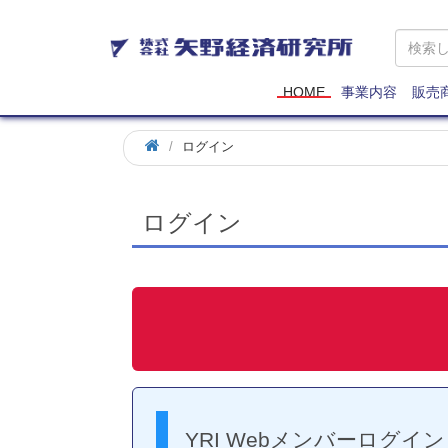
矢
野
経
済
HOME
事業内容
販売
研
究
ログイン
所
ログイン
YRI Webメンバーログイン