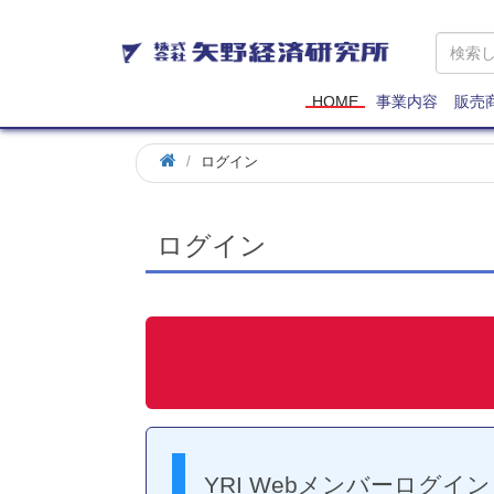
矢
野
経
済
HOME
事業内容
販売
研
究
ログイン
所
ログイン
YRI Webメンバーログイン