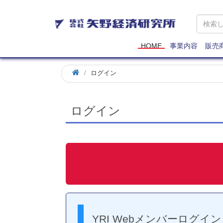
矢
野
経
済
HOME
事業内容
販売
研
究
ログイン
所
ログイン
YRI Webメンバーログイン