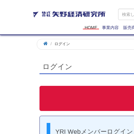
矢
野
経
済
HOME
事業内容
販売
研
究
ログイン
所
ログイン
YRI Webメンバーログイン