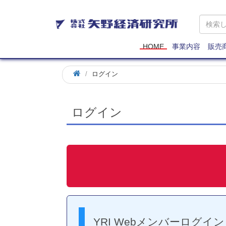
矢
野
経
済
HOME
事業内容
販売
研
究
ログイン
所
ログイン
YRI Webメンバーログイン