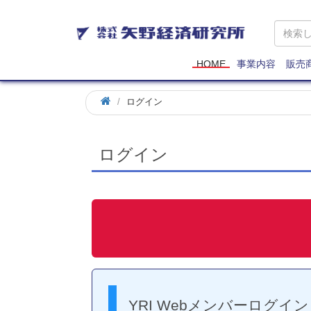
矢
野
経
済
HOME
事業内容
販売
研
究
ログイン
所
ログイン
YRI Webメンバーログイン