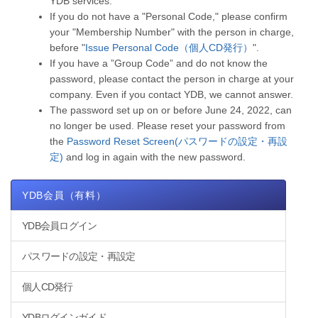
YDB services.
If you do not have a "Personal Code," please confirm
your "Membership Number" with the person in charge,
before "
Issue Personal Code（個人CD発行）
".
If you have a ”Group Code” and do not know the
password, please contact the person in charge at your
company. Even if you contact YDB, we cannot answer.
The password set up on or before June 24, 2022, can
no longer be used. Please reset your password from
the
Password Reset Screen(パスワードの設定・再設
定)
and log in again with the new password.
YDB会員（有料）
YDB会員ログイン
パスワードの設定・再設定
個人CD発行
YDBログインガイド