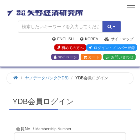
矢
野
経
済
研
究
ENGLISH
KOREA
サイトマップ
所
初めての方へ
ログイン・メンバー登録
マイページ
カート
お問い合わせ
ホ
ヤノデータバンク(YDB)
YDB会員ログイン
ー
ム
YDB会員ログイン
会員No. /
Membership Number