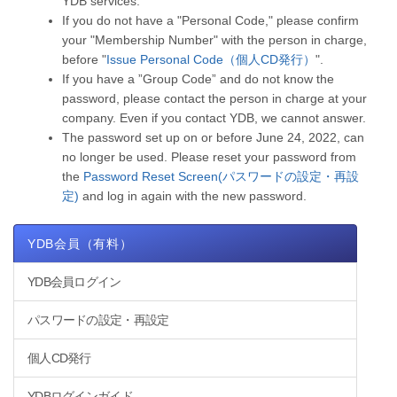
YDB services.
If you do not have a "Personal Code," please confirm
your "Membership Number" with the person in charge,
before "
Issue Personal Code（個人CD発行）
".
If you have a ”Group Code” and do not know the
password, please contact the person in charge at your
company. Even if you contact YDB, we cannot answer.
The password set up on or before June 24, 2022, can
no longer be used. Please reset your password from
the
Password Reset Screen(パスワードの設定・再設
定)
and log in again with the new password.
YDB会員（有料）
YDB会員ログイン
パスワードの設定・再設定
個人CD発行
YDBログインガイド