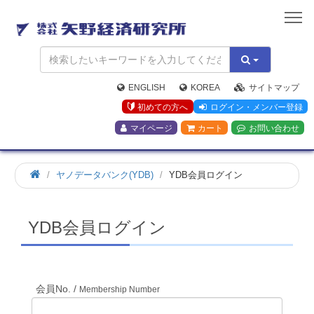
矢
野
経
済
研
究
ENGLISH
KOREA
サイトマップ
所
初めての方へ
ログイン・メンバー登録
マイページ
カート
お問い合わせ
ホ
ヤノデータバンク(YDB)
YDB会員ログイン
ー
ム
YDB会員ログイン
会員No. /
Membership Number