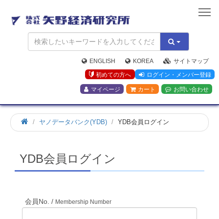
矢
野
経
済
研
究
ENGLISH
KOREA
サイトマップ
所
初めての方へ
ログイン・メンバー登録
マイページ
カート
お問い合わせ
ホ
ヤノデータバンク(YDB)
YDB会員ログイン
ー
ム
YDB会員ログイン
会員No. /
Membership Number