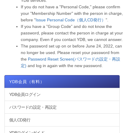
YDB services.
If you do not have a "Personal Code," please confirm
your "Membership Number" with the person in charge,
before "
Issue Personal Code（個人CD発行）
".
If you have a ”Group Code” and do not know the
password, please contact the person in charge at your
company. Even if you contact YDB, we cannot answer.
The password set up on or before June 24, 2022, can
no longer be used. Please reset your password from
the
Password Reset Screen(パスワードの設定・再設
定)
and log in again with the new password.
YDB会員（有料）
YDB会員ログイン
パスワードの設定・再設定
個人CD発行
YDBログインガイド