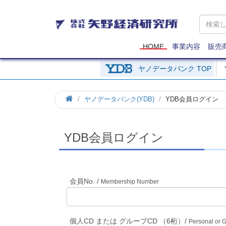
矢
野
経
済
HOME
事業内容
販売
研
究
ヤノデータバンク TOP
所
ホ
ヤノデータバンク(YDB)
YDB会員ログイン
ー
ム
YDB会員ログイン
会員No. /
Membership Number
個人CD または グループCD （6桁）/
Personal or 