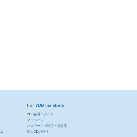
For YDB members
YDB会員ログイン
ン
マイページ
パスワードの設定・再設定
ーム
個人CDの発行