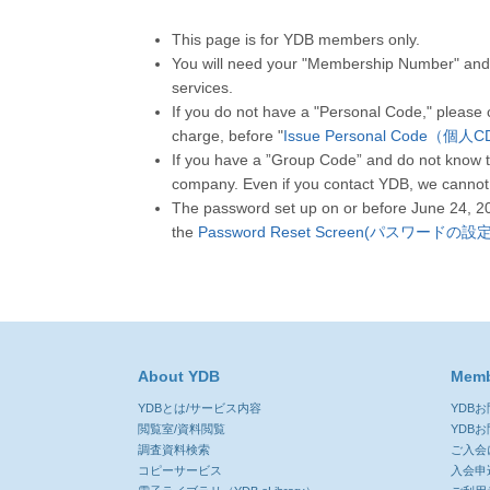
This page is for YDB members only.
You will need your "Membership Number" and 
services.
If you do not have a "Personal Code," please
charge, before "
Issue Personal Code（個
If you have a ”Group Code” and do not know t
company. Even if you contact YDB, we cannot
The password set up on or before June 24, 2
the
Password Reset Screen(パスワードの
About YDB
Memb
YDBとは/サービス内容
YDB
閲覧室/資料閲覧
YDB
調査資料検索
ご入会
コピーサービス
入会申