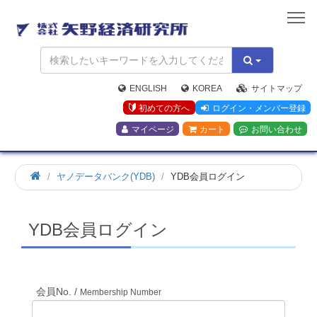
矢
野
経
済
研
究
ENGLISH
KOREA
サイトマップ
所
初めての方へ
ログイン・メンバー登録
マイページ
カート
お問い合わせ
ホ
ヤノデータバンク(YDB)
YDB会員ログイン
ー
ム
YDB会員ログイン
会員No. /
Membership Number