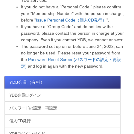
YDB services.
If you do not have a "Personal Code," please confirm
your "Membership Number" with the person in charge,
before "
Issue Personal Code（個人CD発行）
".
If you have a ”Group Code” and do not know the
password, please contact the person in charge at your
company. Even if you contact YDB, we cannot answer.
The password set up on or before June 24, 2022, can
no longer be used. Please reset your password from
the
Password Reset Screen(パスワードの設定・再設
定)
and log in again with the new password.
YDB会員（有料）
YDB会員ログイン
パスワードの設定・再設定
個人CD発行
YDBログインガイド