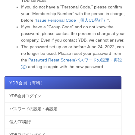
YDB services.
If you do not have a "Personal Code," please confirm
your "Membership Number" with the person in charge,
before "
Issue Personal Code（個人CD発行）
".
If you have a ”Group Code” and do not know the
password, please contact the person in charge at your
company. Even if you contact YDB, we cannot answer.
The password set up on or before June 24, 2022, can
no longer be used. Please reset your password from
the
Password Reset Screen(パスワードの設定・再設
定)
and log in again with the new password.
YDB会員（有料）
YDB会員ログイン
パスワードの設定・再設定
個人CD発行
YDBログインガイド