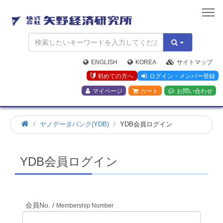
矢
野
経
済
研
究
ENGLISH
KOREA
サイトマップ
所
初めての方へ
ログイン・メンバー登録
マイページ
カート
お問い合わせ
ホ
ヤノデータバンク(YDB)
YDB会員ログイン
ー
ム
YDB会員ログイン
会員No. /
Membership Number