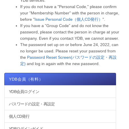
YDB services.
If you do not have a "Personal Code," please confirm
your "Membership Number" with the person in charge,
before "
Issue Personal Code（個人CD発行）
".
If you have a ”Group Code” and do not know the
password, please contact the person in charge at your
company. Even if you contact YDB, we cannot answer.
The password set up on or before June 24, 2022, can
no longer be used. Please reset your password from
the
Password Reset Screen(パスワードの設定・再設
定)
and log in again with the new password.
YDB会員（有料）
YDB会員ログイン
パスワードの設定・再設定
個人CD発行
YDBログインガイド