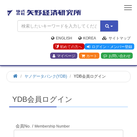
矢
野
経
済
研
究
ENGLISH
KOREA
サイトマップ
所
初めての方へ
ログイン・メンバー登録
マイページ
カート
お問い合わせ
ホ
ヤノデータバンク(YDB)
YDB会員ログイン
ー
ム
YDB会員ログイン
会員No. /
Membership Number