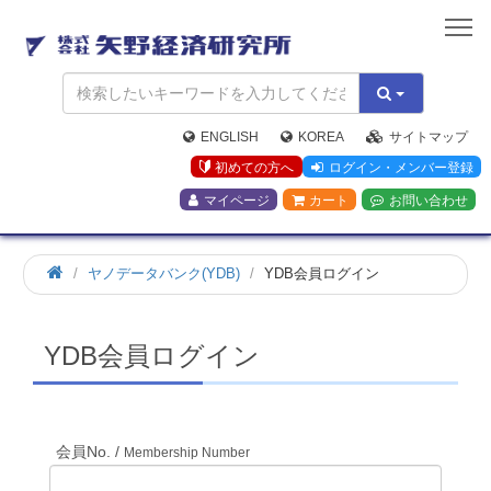
矢
野
経
済
研
究
ENGLISH
KOREA
サイトマップ
所
初めての方へ
ログイン・メンバー登録
マイページ
カート
お問い合わせ
ホ
ヤノデータバンク(YDB)
YDB会員ログイン
ー
ム
YDB会員ログイン
会員No. /
Membership Number