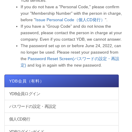
YDB services.
If you do not have a "Personal Code," please confirm
your "Membership Number" with the person in charge,
before "
Issue Personal Code（個人CD発行）
".
If you have a ”Group Code” and do not know the
password, please contact the person in charge at your
company. Even if you contact YDB, we cannot answer.
The password set up on or before June 24, 2022, can
no longer be used. Please reset your password from
the
Password Reset Screen(パスワードの設定・再設
定)
and log in again with the new password.
YDB会員（有料）
YDB会員ログイン
パスワードの設定・再設定
個人CD発行
YDBログインガイド