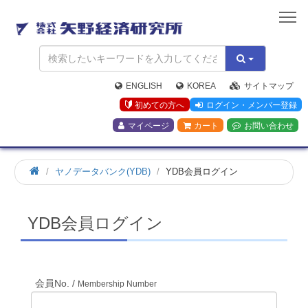
矢
野
経
済
研
究
ENGLISH
KOREA
サイトマップ
所
初めての方へ
ログイン・メンバー登録
マイページ
カート
お問い合わせ
ホ
ヤノデータバンク(YDB)
YDB会員ログイン
ー
ム
YDB会員ログイン
会員No. /
Membership Number