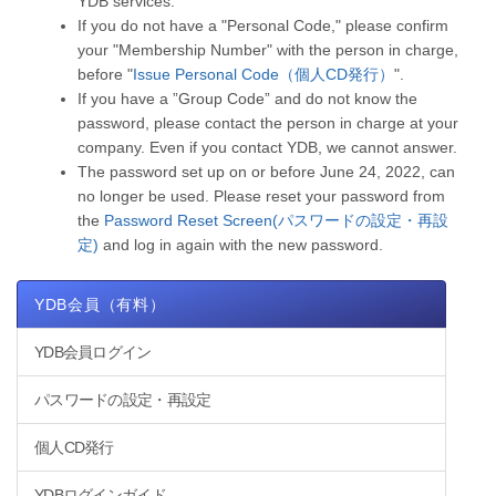
YDB services.
If you do not have a "Personal Code," please confirm
your "Membership Number" with the person in charge,
before "
Issue Personal Code（個人CD発行）
".
If you have a ”Group Code” and do not know the
password, please contact the person in charge at your
company. Even if you contact YDB, we cannot answer.
The password set up on or before June 24, 2022, can
no longer be used. Please reset your password from
the
Password Reset Screen(パスワードの設定・再設
定)
and log in again with the new password.
YDB会員（有料）
YDB会員ログイン
パスワードの設定・再設定
個人CD発行
YDBログインガイド