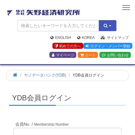
矢
野
経
済
研
究
ENGLISH
KOREA
サイトマップ
所
初めての方へ
ログイン・メンバー登録
マイページ
カート
お問い合わせ
ホ
ヤノデータバンク(YDB)
YDB会員ログイン
ー
ム
YDB会員ログイン
会員No. /
Membership Number