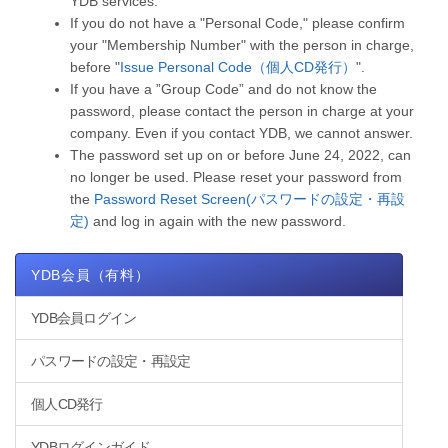
YDB services.
If you do not have a "Personal Code," please confirm
your "Membership Number" with the person in charge,
before "
Issue Personal Code（個人CD発行）
".
If you have a ”Group Code” and do not know the
password, please contact the person in charge at your
company. Even if you contact YDB, we cannot answer.
The password set up on or before June 24, 2022, can
no longer be used. Please reset your password from
the
Password Reset Screen(パスワードの設定・再設
定)
and log in again with the new password.
YDB会員（有料）
YDB会員ログイン
パスワードの設定・再設定
個人CD発行
YDBログインガイド