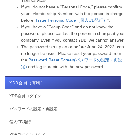
YDB services.
If you do not have a "Personal Code," please confirm
your "Membership Number" with the person in charge,
before "
Issue Personal Code（個人CD発行）
".
If you have a ”Group Code” and do not know the
password, please contact the person in charge at your
company. Even if you contact YDB, we cannot answer.
The password set up on or before June 24, 2022, can
no longer be used. Please reset your password from
the
Password Reset Screen(パスワードの設定・再設
定)
and log in again with the new password.
YDB会員（有料）
YDB会員ログイン
パスワードの設定・再設定
個人CD発行
YDBログインガイド