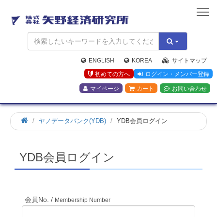
矢
野
経
済
研
究
ENGLISH
KOREA
サイトマップ
所
初めての方へ
ログイン・メンバー登録
マイページ
カート
お問い合わせ
ホ
ヤノデータバンク(YDB)
YDB会員ログイン
ー
ム
YDB会員ログイン
会員No. /
Membership Number