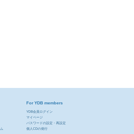
For YDB members
YDB会員ログイン
ン
マイページ
パスワードの設定・再設定
ーム
個人CDの発行