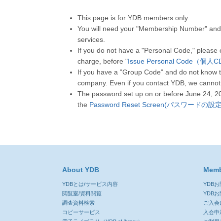
This page is for YDB members only.
You will need your "Membership Number" and 
services.
If you do not have a "Personal Code," please
charge, before "
Issue Personal Code（個
If you have a ”Group Code” and do not know t
company. Even if you contact YDB, we cannot
The password set up on or before June 24, 2
the
Password Reset Screen(パスワードの
About YDB
Memb
YDBとは/サービス内容
YDB
閲覧室/資料閲覧
YDB
調査資料検索
ご入会
コピーサービス
入会申