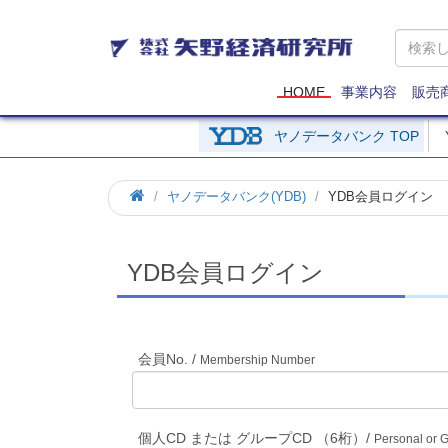
矢
野
経
済
HOME
事業内容
販売
研
究
ヤノデータバンク TOP
所
ホ
ヤノデータバンク(YDB)
YDB会員ログイン
ー
ム
YDB会員ログイン
会員No. /
Membership Number
個人CD または グループCD （6桁）/
Personal or 