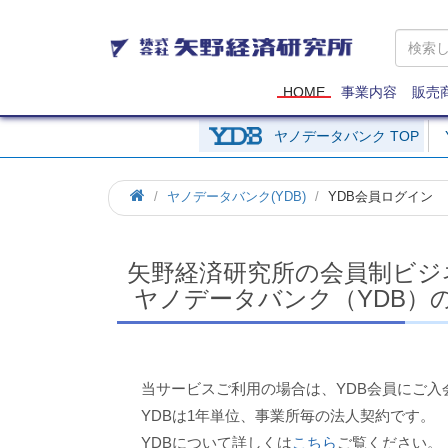
矢
野
経
済
HOME
事業内容
販売
研
究
ヤノデータバンク TOP
所
ホ
ヤノデータバンク(YDB)
YDB会員ログイン
ー
ム
矢野経済研究所の会員制ビジ
ヤノデータバンク（YDB）
当サービスご利用の場合は、YDB会員にご入
YDBは1年単位、事業所毎の法人契約です。
YDBについて詳しくは
こちら
ご覧ください。