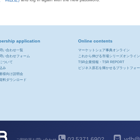
ership application
Online contents
お問い合わせ一覧
マーケットシェア事典オンライン
お問い合わせフォーム
これから伸びる市場シリーズオンライ
について
TSR企業情報・TSR REPORT
込み
ビジネス原石を輝かせるプラットフォ
者様向け説明会
資料ダウンロード
03
5371
6902
ydb@y
ご契約等お問い合わせ
-
-