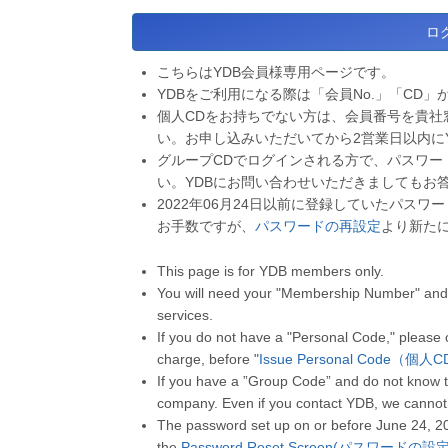
こちらはYDB会員様専用ページです。
YDBをご利用になる際は「会員No.」「CD」
個人CDをお持ちでない方は、会員番号を貴社
い。お申し込みいただいてから2営業日以内に
グループCDでログインされる方で、パスワー
い。YDBにお問い合わせいただきましてもお
2022年06月24日以前に登録していたパス
お手数ですが、
パスワードの再設定
より新た
This page is for YDB members only.
You will need your "Membership Number" and 
services.
If you do not have a "Personal Code," please
charge, before "
Issue Personal Code（個
If you have a ”Group Code” and do not know t
company. Even if you contact YDB, we cannot
The password set up on or before June 24, 2
the
Password Reset Screen(パスワードの