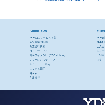
About YDB
Memb
YDBとは/サービス内容
YDB
閲覧室/資料閲覧
YDB
調査資料検索
ご入会
コピーサービス
入会申
電子ライブラリ（YDB eLibrary）
ご利用
レファレンスサービス
ご案内
セミナーのご案内
よくある質問
料金表
利用規程