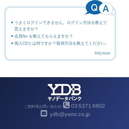
うまくログインできません。ログイン方法を教えて
貰えますか？
会員No.を教えてもらえますか？
個人CDとは何ですか？取得方法を教えてください。
FAQ more
03
5371
6902
ご契約等お問い合わせ
-
-
ydb@yano.co.jp