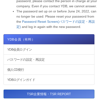
password, please contact the person in charge at your
company. Even if you contact YDB, we cannot answer.
The password set up on or before June 24, 2022, can
no longer be used. Please reset your password from
the
Password Reset Screen(パスワードの設定・再設
定)
and log in again with the new password.
YDB会員（有料）
YDB会員ログイン
パスワードの設定・再設定
個人CD発行
YDBログインガイド
TSR企業情報・TSR REPORT