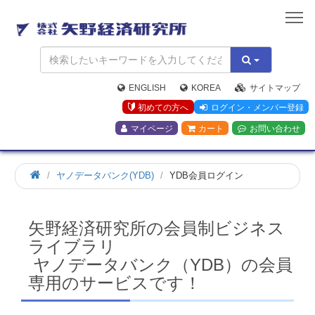
矢
野
経
済
研
究
ENGLISH
KOREA
サイトマップ
所
初めての方へ
ログイン・メンバー登録
マイページ
カート
お問い合わせ
ホ
ヤノデータバンク(YDB)
YDB会員ログイン
ー
ム
矢野経済研究所の会員制ビジネス
ライブラリ
ヤノデータバンク（YDB）の会員
専用のサービスです！