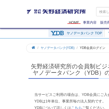
矢
野
経
済
HOME
事業内容
販売
研
究
ヤノデータバンク TOP
所
ホ
ヤノデータバンク(YDB)
YDB会員ログイン
ー
ム
矢野経済研究所の会員制ビジ
ヤノデータバンク（YDB）
当サービスご利用の場合は、YDB会員にご入
YDBは1年単位、事業所毎の法人契約です。
YDBについて詳しくは
こちら
ご覧ください。