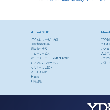
About YDB
Memb
YDBとは/サービス内容
YDB
閲覧室/資料閲覧
YDB
調査資料検索
ご入会
コピーサービス
入会申
電子ライブラリ（YDB eLibrary）
ご利用
レファレンスサービス
ご案内
セミナーのご案内
よくある質問
料金表
利用規程