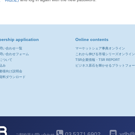
ership application
Online contents
お問い合わせ一覧
マーケットシェア事典オンライン
お問い合わせフォーム
これから伸びる市場シリーズオンライ
について
TSR企業情報・TSR REPORT
込み
ビジネス原石を輝かせるプラットフォ
者様向け説明会
資料ダウンロード
03
5371
6902
ydb@y
ご契約等お問い合わせ
-
-