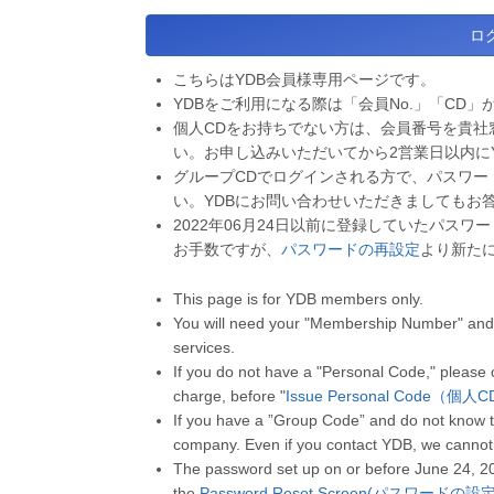
こちらはYDB会員様専用ページです。
YDBをご利用になる際は「会員No.」「CD」
個人CDをお持ちでない方は、会員番号を貴社
い。お申し込みいただいてから2営業日以内に
グループCDでログインされる方で、パスワー
い。YDBにお問い合わせいただきましてもお
2022年06月24日以前に登録していたパス
お手数ですが、
パスワードの再設定
より新た
This page is for YDB members only.
You will need your "Membership Number" and 
services.
If you do not have a "Personal Code," please
charge, before "
Issue Personal Code（個
If you have a ”Group Code” and do not know t
company. Even if you contact YDB, we cannot
The password set up on or before June 24, 2
the
Password Reset Screen(パスワードの