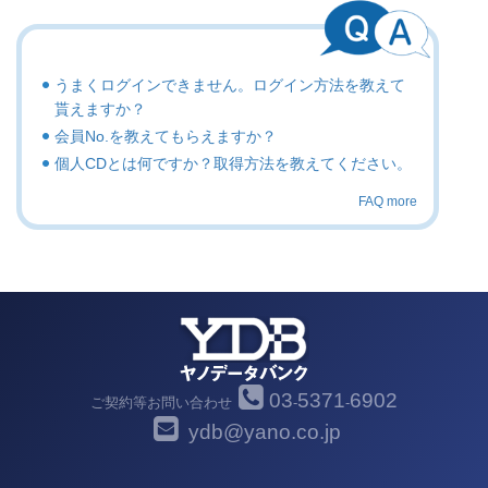
うまくログインできません。ログイン方法を教えて
貰えますか？
会員No.を教えてもらえますか？
個人CDとは何ですか？取得方法を教えてください。
FAQ more
03
5371
6902
ご契約等お問い合わせ
-
-
ydb@yano.co.jp