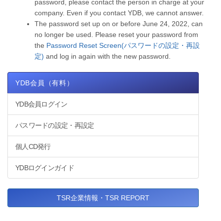
password, please contact the person in charge at your
company. Even if you contact YDB, we cannot answer.
The password set up on or before June 24, 2022, can
no longer be used. Please reset your password from
the
Password Reset Screen(パスワードの設定・再設
定)
and log in again with the new password.
YDB会員（有料）
YDB会員ログイン
パスワードの設定・再設定
個人CD発行
YDBログインガイド
TSR企業情報・TSR REPORT