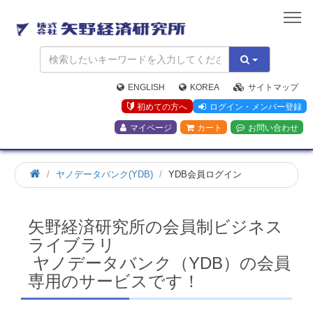
矢
野
経
済
研
究
ENGLISH
KOREA
サイトマップ
所
初めての方へ
ログイン・メンバー登録
マイページ
カート
お問い合わせ
ホ
ヤノデータバンク(YDB)
YDB会員ログイン
ー
ム
矢野経済研究所の会員制ビジネス
ライブラリ
ヤノデータバンク（YDB）の会員
専用のサービスです！