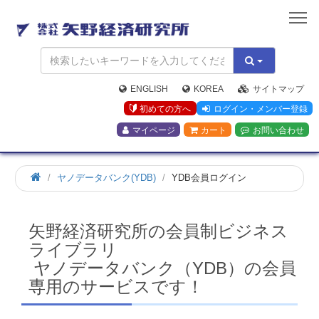
矢
野
経
済
研
究
ENGLISH
KOREA
サイトマップ
所
初めての方へ
ログイン・メンバー登録
マイページ
カート
お問い合わせ
ホ
ヤノデータバンク(YDB)
YDB会員ログイン
ー
ム
矢野経済研究所の会員制ビジネス
ライブラリ
ヤノデータバンク（YDB）の会員
専用のサービスです！