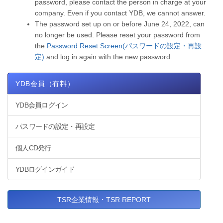
password, please contact the person in charge at your
company. Even if you contact YDB, we cannot answer.
The password set up on or before June 24, 2022, can
no longer be used. Please reset your password from
the
Password Reset Screen(パスワードの設定・再設
定)
and log in again with the new password.
YDB会員（有料）
YDB会員ログイン
パスワードの設定・再設定
個人CD発行
YDBログインガイド
TSR企業情報・TSR REPORT