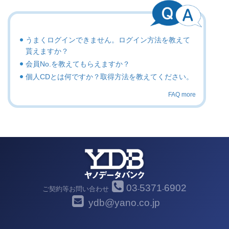
うまくログインできません。ログイン方法を教えて
貰えますか？
会員No.を教えてもらえますか？
個人CDとは何ですか？取得方法を教えてください。
FAQ more
03
5371
6902
ご契約等お問い合わせ
-
-
ydb@yano.co.jp